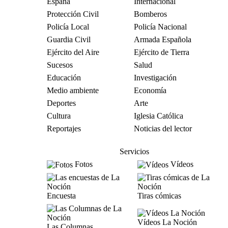
España
Internacional
Protección Civil
Bomberos
Policía Local
Policía Nacional
Guardia Civil
Armada Española
Ejército del Aire
Ejército de Tierra
Sucesos
Salud
Educación
Investigación
Medio ambiente
Economía
Deportes
Arte
Cultura
Iglesia Católica
Reportajes
Noticias del lector
Servicios
Fotos
Vídeos
Encuesta
Tiras cómicas
Vídeos La Noción
Las Columnas