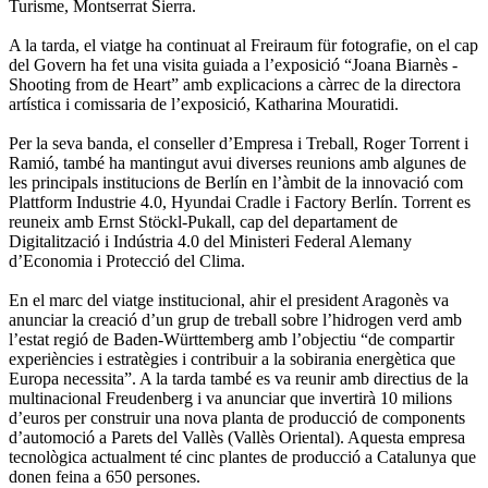
Turisme, Montserrat Sierra.
A la tarda, el viatge ha continuat al Freiraum für fotografie, on el cap
del Govern ha fet una visita guiada a l’exposició “Joana Biarnès -
Shooting from de Heart” amb explicacions a càrrec de la directora
artística i comissaria de l’exposició, Katharina Mouratidi.
Per la seva banda, el conseller d’Empresa i Treball, Roger Torrent i
Ramió, també ha mantingut avui diverses reunions amb algunes de
les principals institucions de Berlín en l’àmbit de la innovació com
Plattform Industrie 4.0, Hyundai Cradle i Factory Berlín. Torrent es
reuneix amb Ernst Stöckl-Pukall, cap del departament de
Digitalització i Indústria 4.0 del Ministeri Federal Alemany
d’Economia i Protecció del Clima.
En el marc del viatge institucional, ahir el president Aragonès va
anunciar la creació d’un grup de treball sobre l’hidrogen verd amb
l’estat regió de Baden-Württemberg amb l’objectiu “de compartir
experiències i estratègies i contribuir a la sobirania energètica que
Europa necessita”. A la tarda també es va reunir amb directius de la
multinacional Freudenberg i va anunciar que invertirà 10 milions
d’euros per construir una nova planta de producció de components
d’automoció a Parets del Vallès (Vallès Oriental). Aquesta empresa
tecnològica actualment té cinc plantes de producció a Catalunya que
donen feina a 650 persones.