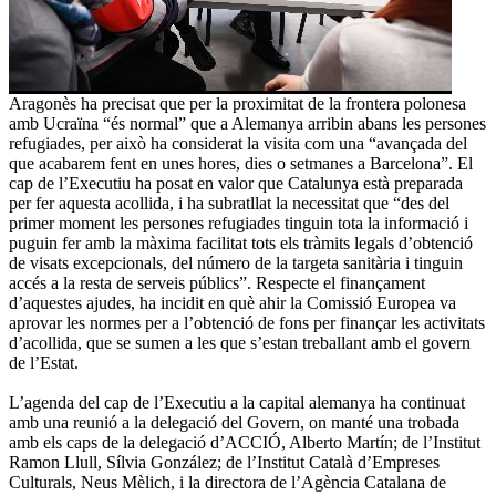
Aragonès ha precisat que per la proximitat de la frontera polonesa
amb Ucraïna “és normal” que a Alemanya arribin abans les persones
refugiades, per això ha considerat la visita com una “avançada del
que acabarem fent en unes hores, dies o setmanes a Barcelona”. El
cap de l’Executiu ha posat en valor que Catalunya està preparada
per fer aquesta acollida, i ha subratllat la necessitat que “des del
primer moment les persones refugiades tinguin tota la informació i
puguin fer amb la màxima facilitat tots els tràmits legals d’obtenció
de visats excepcionals, del número de la targeta sanitària i tinguin
accés a la resta de serveis públics”. Respecte el finançament
d’aquestes ajudes, ha incidit en què ahir la Comissió Europea va
aprovar les normes per a l’obtenció de fons per finançar les activitats
d’acollida, que se sumen a les que s’estan treballant amb el govern
de l’Estat.
L’agenda del cap de l’Executiu a la capital alemanya ha continuat
amb una reunió a la delegació del Govern, on manté una trobada
amb els caps de la delegació d’ACCIÓ, Alberto Martín; de l’Institut
Ramon Llull, Sílvia González; de l’Institut Català d’Empreses
Culturals, Neus Mèlich, i la directora de l’Agència Catalana de