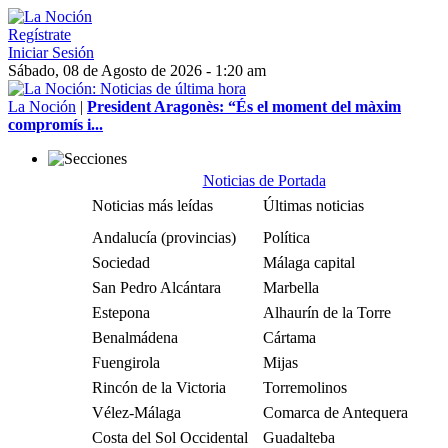
Regístrate
Iniciar Sesión
Sábado, 08 de Agosto de 2026 - 1:20 am
La Noción
|
President Aragonès: “És el moment del màxim
compromís i...
Noticias de Portada
Noticias más leídas
Últimas noticias
Andalucía (provincias)
Política
Sociedad
Málaga capital
San Pedro Alcántara
Marbella
Estepona
Alhaurín de la Torre
Benalmádena
Cártama
Fuengirola
Mijas
Rincón de la Victoria
Torremolinos
Vélez-Málaga
Comarca de Antequera
Costa del Sol Occidental
Guadalteba