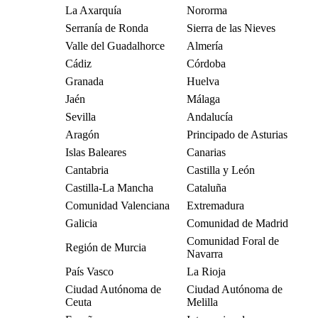
La Axarquía
Nororma
Serranía de Ronda
Sierra de las Nieves
Valle del Guadalhorce
Almería
Cádiz
Córdoba
Granada
Huelva
Jaén
Málaga
Sevilla
Andalucía
Aragón
Principado de Asturias
Islas Baleares
Canarias
Cantabria
Castilla y León
Castilla-La Mancha
Cataluña
Comunidad Valenciana
Extremadura
Galicia
Comunidad de Madrid
Comunidad Foral de
Región de Murcia
Navarra
País Vasco
La Rioja
Ciudad Autónoma de
Ciudad Autónoma de
Ceuta
Melilla