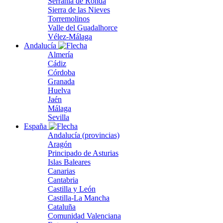
Serranía de Ronda
Sierra de las Nieves
Torremolinos
Valle del Guadalhorce
Vélez-Málaga
Andalucía
Almería
Cádiz
Córdoba
Granada
Huelva
Jaén
Málaga
Sevilla
España
Andalucía (provincias)
Aragón
Principado de Asturias
Islas Baleares
Canarias
Cantabria
Castilla y León
Castilla-La Mancha
Cataluña
Comunidad Valenciana