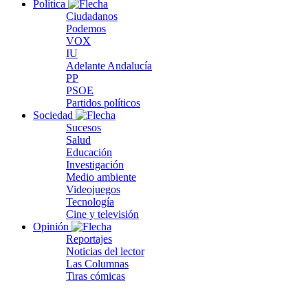
Política
Ciudadanos
Podemos
VOX
IU
Adelante Andalucía
PP
PSOE
Partidos políticos
Sociedad
Sucesos
Salud
Educación
Investigación
Medio ambiente
Videojuegos
Tecnología
Cine y televisión
Opinión
Reportajes
Noticias del lector
Las Columnas
Tiras cómicas