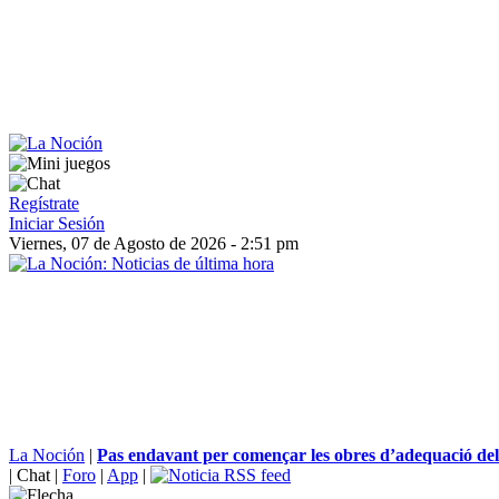
Regístrate
Iniciar Sesión
Viernes, 07 de Agosto de 2026 - 2:51 pm
La Noción
|
Pas endavant per començar les obres d’adequació del 
|
Chat
|
Foro
|
App
|