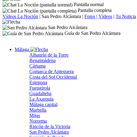
Pantalla normal
Pantalla completa
Vídeos La Noción
|
San Pedro Alcántara
|
Fotos
|
Vídeos
|
Tu Noticia
San Pedro Alcántara
Guía de San Pedro Alcántara
Málaga
Alhaurín de la Torre
Benalmádena
Cártama
Comarca de Antequera
Costa del Sol Occidental
Estepona
Fuengirola
Guadalteba
La Axarquía
Málaga capital
Marbella
Mijas
Nororma
Rincón de la Victoria
San Pedro Alcántara