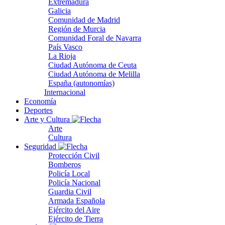
Extremadura
Galicia
Comunidad de Madrid
Región de Murcia
Comunidad Foral de Navarra
País Vasco
La Rioja
Ciudad Autónoma de Ceuta
Ciudad Autónoma de Melilla
España (autonomías)
Internacional
Economía
Deportes
Arte y Cultura
Arte
Cultura
Seguridad
Protección Civil
Bomberos
Policía Local
Policía Nacional
Guardia Civil
Armada Española
Ejército del Aire
Ejército de Tierra