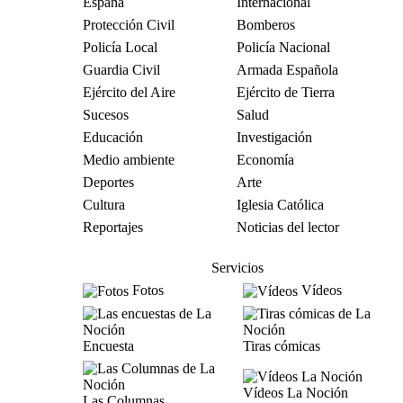
España
Internacional
Protección Civil
Bomberos
Policía Local
Policía Nacional
Guardia Civil
Armada Española
Ejército del Aire
Ejército de Tierra
Sucesos
Salud
Educación
Investigación
Medio ambiente
Economía
Deportes
Arte
Cultura
Iglesia Católica
Reportajes
Noticias del lector
Servicios
Fotos
Vídeos
Encuesta
Tiras cómicas
Vídeos La Noción
Las Columnas