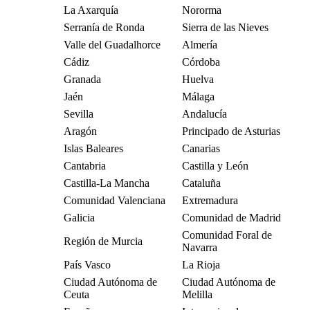
La Axarquía
Nororma
Serranía de Ronda
Sierra de las Nieves
Valle del Guadalhorce
Almería
Cádiz
Córdoba
Granada
Huelva
Jaén
Málaga
Sevilla
Andalucía
Aragón
Principado de Asturias
Islas Baleares
Canarias
Cantabria
Castilla y León
Castilla-La Mancha
Cataluña
Comunidad Valenciana
Extremadura
Galicia
Comunidad de Madrid
Comunidad Foral de
Región de Murcia
Navarra
País Vasco
La Rioja
Ciudad Autónoma de
Ciudad Autónoma de
Ceuta
Melilla