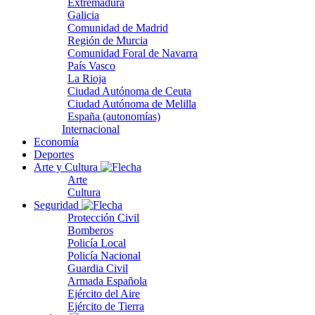
Extremadura
Galicia
Comunidad de Madrid
Región de Murcia
Comunidad Foral de Navarra
País Vasco
La Rioja
Ciudad Autónoma de Ceuta
Ciudad Autónoma de Melilla
España (autonomías)
Internacional
Economía
Deportes
Arte y Cultura
Arte
Cultura
Seguridad
Protección Civil
Bomberos
Policía Local
Policía Nacional
Guardia Civil
Armada Española
Ejército del Aire
Ejército de Tierra