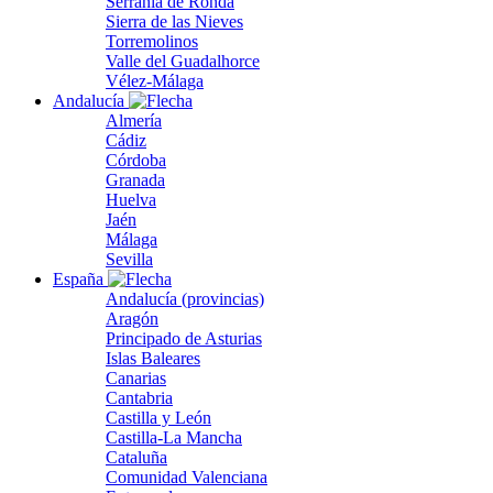
Serranía de Ronda
Sierra de las Nieves
Torremolinos
Valle del Guadalhorce
Vélez-Málaga
Andalucía
Almería
Cádiz
Córdoba
Granada
Huelva
Jaén
Málaga
Sevilla
España
Andalucía (provincias)
Aragón
Principado de Asturias
Islas Baleares
Canarias
Cantabria
Castilla y León
Castilla-La Mancha
Cataluña
Comunidad Valenciana