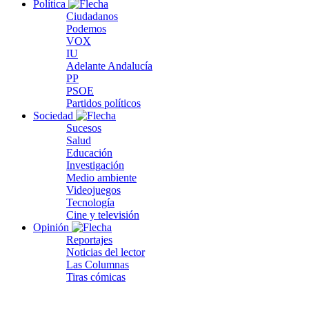
Política
Ciudadanos
Podemos
VOX
IU
Adelante Andalucía
PP
PSOE
Partidos políticos
Sociedad
Sucesos
Salud
Educación
Investigación
Medio ambiente
Videojuegos
Tecnología
Cine y televisión
Opinión
Reportajes
Noticias del lector
Las Columnas
Tiras cómicas