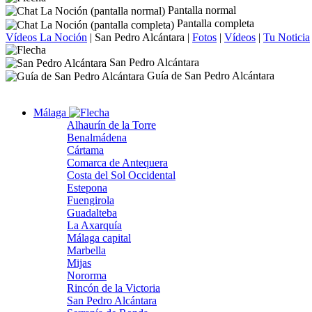
Pantalla normal
Pantalla completa
Vídeos La Noción
|
San Pedro Alcántara
|
Fotos
|
Vídeos
|
Tu Noticia
San Pedro Alcántara
Guía de San Pedro Alcántara
Málaga
Alhaurín de la Torre
Benalmádena
Cártama
Comarca de Antequera
Costa del Sol Occidental
Estepona
Fuengirola
Guadalteba
La Axarquía
Málaga capital
Marbella
Mijas
Nororma
Rincón de la Victoria
San Pedro Alcántara