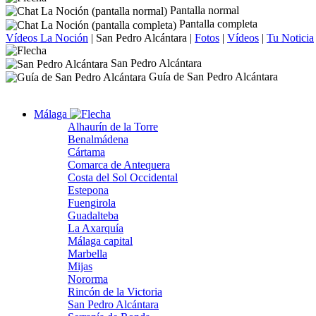
Pantalla normal
Pantalla completa
Vídeos La Noción
|
San Pedro Alcántara
|
Fotos
|
Vídeos
|
Tu Noticia
San Pedro Alcántara
Guía de San Pedro Alcántara
Málaga
Alhaurín de la Torre
Benalmádena
Cártama
Comarca de Antequera
Costa del Sol Occidental
Estepona
Fuengirola
Guadalteba
La Axarquía
Málaga capital
Marbella
Mijas
Nororma
Rincón de la Victoria
San Pedro Alcántara