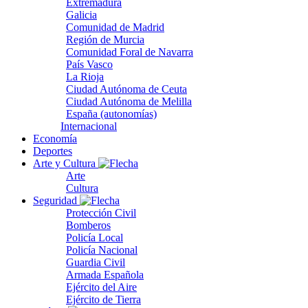
Extremadura
Galicia
Comunidad de Madrid
Región de Murcia
Comunidad Foral de Navarra
País Vasco
La Rioja
Ciudad Autónoma de Ceuta
Ciudad Autónoma de Melilla
España (autonomías)
Internacional
Economía
Deportes
Arte y Cultura
Arte
Cultura
Seguridad
Protección Civil
Bomberos
Policía Local
Policía Nacional
Guardia Civil
Armada Española
Ejército del Aire
Ejército de Tierra