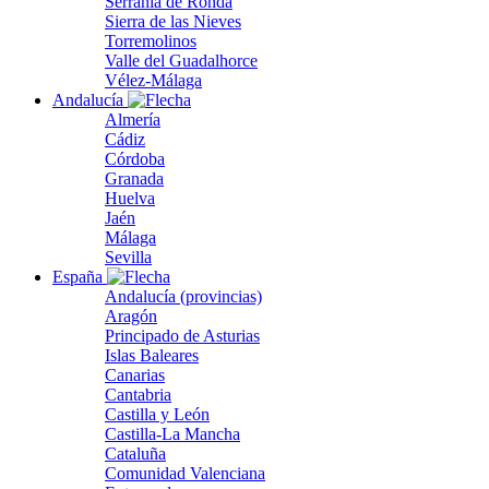
Serranía de Ronda
Sierra de las Nieves
Torremolinos
Valle del Guadalhorce
Vélez-Málaga
Andalucía
Almería
Cádiz
Córdoba
Granada
Huelva
Jaén
Málaga
Sevilla
España
Andalucía (provincias)
Aragón
Principado de Asturias
Islas Baleares
Canarias
Cantabria
Castilla y León
Castilla-La Mancha
Cataluña
Comunidad Valenciana