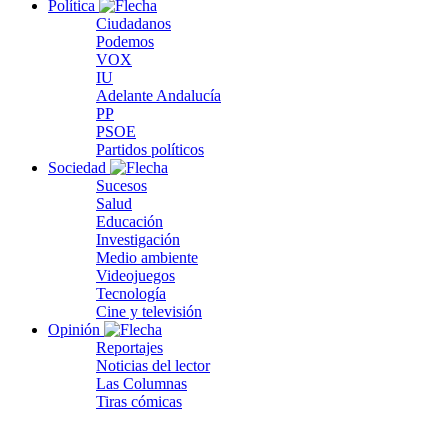
Política
Ciudadanos
Podemos
VOX
IU
Adelante Andalucía
PP
PSOE
Partidos políticos
Sociedad
Sucesos
Salud
Educación
Investigación
Medio ambiente
Videojuegos
Tecnología
Cine y televisión
Opinión
Reportajes
Noticias del lector
Las Columnas
Tiras cómicas