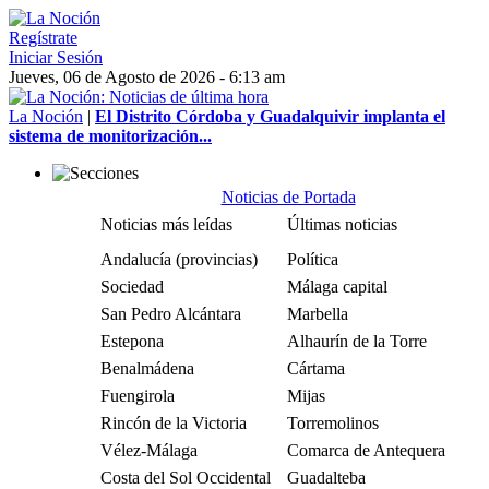
Regístrate
Iniciar Sesión
Jueves, 06 de Agosto de 2026 - 6:13 am
La Noción
|
El Distrito Córdoba y Guadalquivir implanta el
sistema de monitorización...
Noticias de Portada
Noticias más leídas
Últimas noticias
Andalucía (provincias)
Política
Sociedad
Málaga capital
San Pedro Alcántara
Marbella
Estepona
Alhaurín de la Torre
Benalmádena
Cártama
Fuengirola
Mijas
Rincón de la Victoria
Torremolinos
Vélez-Málaga
Comarca de Antequera
Costa del Sol Occidental
Guadalteba