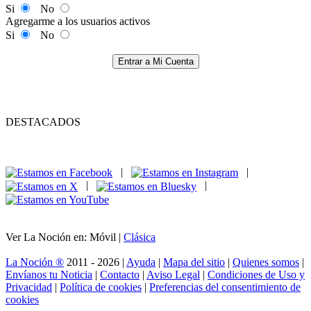
Si
No
Agregarme a los usuarios activos
Si
No
Entrar a Mi Cuenta
DESTACADOS
|
|
|
|
Ver La Noción en: Móvil |
Clásica
La Noción ®
2011 - 2026 |
Ayuda
|
Mapa del sitio
|
Quienes somos
|
Envíanos tu Noticia
|
Contacto
|
Aviso Legal
|
Condiciones de Uso y
Privacidad
|
Política de cookies
|
Preferencias del consentimiento de
cookies