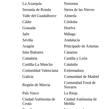
La Axarquía
Nororma
Serranía de Ronda
Sierra de las Nieves
Valle del Guadalhorce
Almería
Cádiz
Córdoba
Granada
Huelva
Jaén
Málaga
Sevilla
Andalucía
Aragón
Principado de Asturias
Islas Baleares
Canarias
Cantabria
Castilla y León
Castilla-La Mancha
Cataluña
Comunidad Valenciana
Extremadura
Galicia
Comunidad de Madrid
Comunidad Foral de
Región de Murcia
Navarra
País Vasco
La Rioja
Ciudad Autónoma de
Ciudad Autónoma de
Ceuta
Melilla