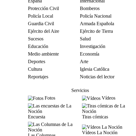
España
Internacional
Protección Civil
Bomberos
Policía Local
Policía Nacional
Guardia Civil
Armada Española
Ejército del Aire
Ejército de Tierra
Sucesos
Salud
Educación
Investigación
Medio ambiente
Economía
Deportes
Arte
Cultura
Iglesia Católica
Reportajes
Noticias del lector
Servicios
Fotos
Vídeos
Encuesta
Tiras cómicas
Vídeos La Noción
Las Columnas