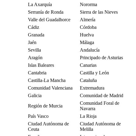
La Axarquía
Nororma
Serranía de Ronda
Sierra de las Nieves
Valle del Guadalhorce
Almería
Cádiz
Córdoba
Granada
Huelva
Jaén
Málaga
Sevilla
Andalucía
Aragón
Principado de Asturias
Islas Baleares
Canarias
Cantabria
Castilla y León
Castilla-La Mancha
Cataluña
Comunidad Valenciana
Extremadura
Galicia
Comunidad de Madrid
Comunidad Foral de
Región de Murcia
Navarra
País Vasco
La Rioja
Ciudad Autónoma de
Ciudad Autónoma de
Ceuta
Melilla