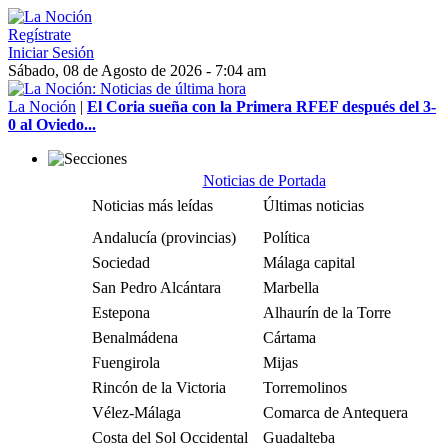
Regístrate
Iniciar Sesión
Sábado, 08 de Agosto de 2026 - 7:04 am
La Noción
|
El Coria sueña con la Primera RFEF después del 3-
0 al Oviedo...
Noticias de Portada
Noticias más leídas
Últimas noticias
Andalucía (provincias)
Política
Sociedad
Málaga capital
San Pedro Alcántara
Marbella
Estepona
Alhaurín de la Torre
Benalmádena
Cártama
Fuengirola
Mijas
Rincón de la Victoria
Torremolinos
Vélez-Málaga
Comarca de Antequera
Costa del Sol Occidental
Guadalteba