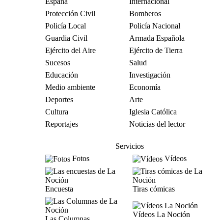
España
Internacional
Protección Civil
Bomberos
Policía Local
Policía Nacional
Guardia Civil
Armada Española
Ejército del Aire
Ejército de Tierra
Sucesos
Salud
Educación
Investigación
Medio ambiente
Economía
Deportes
Arte
Cultura
Iglesia Católica
Reportajes
Noticias del lector
Servicios
Fotos
Vídeos
Encuesta
Tiras cómicas
Vídeos La Noción
Las Columnas