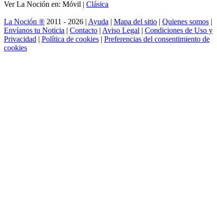
Ver La Noción en: Móvil |
Clásica
La Noción ®
2011 - 2026 |
Ayuda
|
Mapa del sitio
|
Quienes somos
|
Envíanos tu Noticia
|
Contacto
|
Aviso Legal
|
Condiciones de Uso y
Privacidad
|
Política de cookies
|
Preferencias del consentimiento de
cookies