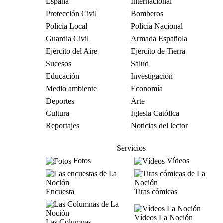
España
Internacional
Protección Civil
Bomberos
Policía Local
Policía Nacional
Guardia Civil
Armada Española
Ejército del Aire
Ejército de Tierra
Sucesos
Salud
Educación
Investigación
Medio ambiente
Economía
Deportes
Arte
Cultura
Iglesia Católica
Reportajes
Noticias del lector
Servicios
Fotos
Vídeos
Encuesta
Tiras cómicas
Vídeos La Noción
Las Columnas