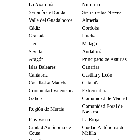
La Axarquía
Nororma
Serranía de Ronda
Sierra de las Nieves
Valle del Guadalhorce
Almería
Cádiz
Córdoba
Granada
Huelva
Jaén
Málaga
Sevilla
Andalucía
Aragón
Principado de Asturias
Islas Baleares
Canarias
Cantabria
Castilla y León
Castilla-La Mancha
Cataluña
Comunidad Valenciana
Extremadura
Galicia
Comunidad de Madrid
Comunidad Foral de
Región de Murcia
Navarra
País Vasco
La Rioja
Ciudad Autónoma de
Ciudad Autónoma de
Ceuta
Melilla