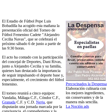
El Estadio de Fútbol Pepe Luis
Bobadilla ha acogido esta mañana la
presentación oficial del Torneo de
Fútbol Femenino Cadete "Alejandro
Cecilia Navas", que se celebrará el
próximo sábado 6 de junio a partir de
las 9:30 horas.
El acto ha contado con la participación
del concejal de Deportes, Dani Rivas,
junto a Alejandro Cecilia y su familia,
quienes han destacado la importancia
de seguir impulsando el deporte base y,
especialmente, el crecimiento del fútbol
Precocinados la Despensa
femenino.
Elaboración culinaria con
los mejores ingredientes,
El torneo reunirá a cinco equipos:
sin conservantes y de la
Vandalia, Málaga C.F., Cóndor C.F.,
manera más sencilla.
Granada
C.F. y C.D.
Nerja
, que
La Noción ads
disputarán una jornada marcada por la
convivencia, el compañerismo y la