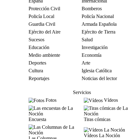
España
Internacional
Protección Civil
Bomberos
Policía Local
Policía Nacional
Guardia Civil
Armada Española
Ejército del Aire
Ejército de Tierra
Sucesos
Salud
Educación
Investigación
Medio ambiente
Economía
Deportes
Arte
Cultura
Iglesia Católica
Reportajes
Noticias del lector
Servicios
Fotos
Vídeos
Encuesta
Tiras cómicas
Vídeos La Noción
Las Columnas