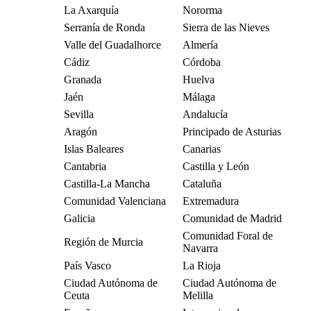
La Axarquía
Nororma
Serranía de Ronda
Sierra de las Nieves
Valle del Guadalhorce
Almería
Cádiz
Córdoba
Granada
Huelva
Jaén
Málaga
Sevilla
Andalucía
Aragón
Principado de Asturias
Islas Baleares
Canarias
Cantabria
Castilla y León
Castilla-La Mancha
Cataluña
Comunidad Valenciana
Extremadura
Galicia
Comunidad de Madrid
Comunidad Foral de
Región de Murcia
Navarra
País Vasco
La Rioja
Ciudad Autónoma de
Ciudad Autónoma de
Ceuta
Melilla