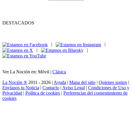
DESTACADOS
|
|
|
|
Ver La Noción en: Móvil |
Clásica
La Noción ®
2011 - 2026 |
Ayuda
|
Mapa del sitio
|
Quienes somos
|
Envíanos tu Noticia
|
Contacto
|
Aviso Legal
|
Condiciones de Uso y
Privacidad
|
Política de cookies
|
Preferencias del consentimiento de
cookies