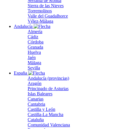
Serranía de Ronda
Sierra de las Nieves
Torremolinos
Valle del Guadalhorce
Vélez-Málaga
Andalucía
Almería
Cádiz
Córdoba
Granada
Huelva
Jaén
Málaga
Sevilla
España
Andalucía (provincias)
Aragón
Principado de Asturias
Islas Baleares
Canarias
Cantabria
Castilla y León
Castilla-La Mancha
Cataluña
Comunidad Valenciana