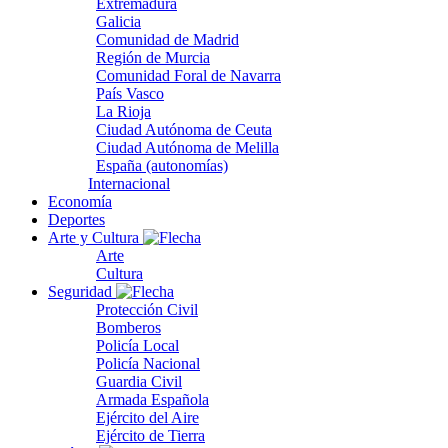
Extremadura
Galicia
Comunidad de Madrid
Región de Murcia
Comunidad Foral de Navarra
País Vasco
La Rioja
Ciudad Autónoma de Ceuta
Ciudad Autónoma de Melilla
España (autonomías)
Internacional
Economía
Deportes
Arte y Cultura
Arte
Cultura
Seguridad
Protección Civil
Bomberos
Policía Local
Policía Nacional
Guardia Civil
Armada Española
Ejército del Aire
Ejército de Tierra