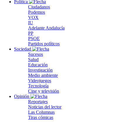
Política
Ciudadanos
Podemos
VOX
IU
Adelante Andalucía
PP
PSOE
Partidos políticos
Sociedad
Sucesos
Salud
Educación
Investigación
Medio ambiente
Videojuegos
Tecnología
Cine y televisión
Opinión
Reportajes
Noticias del lector
Las Columnas
Tiras cómicas