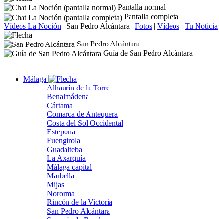
Pantalla normal
Pantalla completa
Vídeos La Noción
|
San Pedro Alcántara
|
Fotos
|
Vídeos
|
Tu Noticia
San Pedro Alcántara
Guía de San Pedro Alcántara
Málaga
Alhaurín de la Torre
Benalmádena
Cártama
Comarca de Antequera
Costa del Sol Occidental
Estepona
Fuengirola
Guadalteba
La Axarquía
Málaga capital
Marbella
Mijas
Nororma
Rincón de la Victoria
San Pedro Alcántara