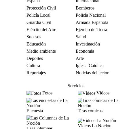
España
Internacional
Protección Civil
Bomberos
Policía Local
Policía Nacional
Guardia Civil
Armada Española
Ejército del Aire
Ejército de Tierra
Sucesos
Salud
Educación
Investigación
Medio ambiente
Economía
Deportes
Arte
Cultura
Iglesia Católica
Reportajes
Noticias del lector
Servicios
Fotos
Vídeos
Encuesta
Tiras cómicas
Vídeos La Noción
Las Columnas