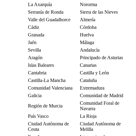
La Axarquía
Nororma
Serranía de Ronda
Sierra de las Nieves
Valle del Guadalhorce
Almería
Cádiz
Córdoba
Granada
Huelva
Jaén
Málaga
Sevilla
Andalucía
Aragón
Principado de Asturias
Islas Baleares
Canarias
Cantabria
Castilla y León
Castilla-La Mancha
Cataluña
Comunidad Valenciana
Extremadura
Galicia
Comunidad de Madrid
Comunidad Foral de
Región de Murcia
Navarra
País Vasco
La Rioja
Ciudad Autónoma de
Ciudad Autónoma de
Ceuta
Melilla