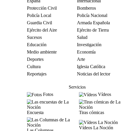
España
Internacional
Protección Civil
Bomberos
Policía Local
Policía Nacional
Guardia Civil
Armada Española
Ejército del Aire
Ejército de Tierra
Sucesos
Salud
Educación
Investigación
Medio ambiente
Economía
Deportes
Arte
Cultura
Iglesia Católica
Reportajes
Noticias del lector
Servicios
Fotos
Vídeos
Encuesta
Tiras cómicas
Vídeos La Noción
Las Columnas