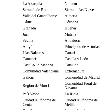
La Axarquía
Nororma
Serranía de Ronda
Sierra de las Nieves
Valle del Guadalhorce
Almería
Cádiz
Córdoba
Granada
Huelva
Jaén
Málaga
Sevilla
Andalucía
Aragón
Principado de Asturias
Islas Baleares
Canarias
Cantabria
Castilla y León
Castilla-La Mancha
Cataluña
Comunidad Valenciana
Extremadura
Galicia
Comunidad de Madrid
Comunidad Foral de
Región de Murcia
Navarra
País Vasco
La Rioja
Ciudad Autónoma de
Ciudad Autónoma de
Ceuta
Melilla