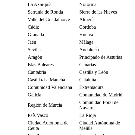
La Axarquía
Nororma
Serranía de Ronda
Sierra de las Nieves
Valle del Guadalhorce
Almería
Cádiz
Córdoba
Granada
Huelva
Jaén
Málaga
Sevilla
Andalucía
Aragón
Principado de Asturias
Islas Baleares
Canarias
Cantabria
Castilla y León
Castilla-La Mancha
Cataluña
Comunidad Valenciana
Extremadura
Galicia
Comunidad de Madrid
Comunidad Foral de
Región de Murcia
Navarra
País Vasco
La Rioja
Ciudad Autónoma de
Ciudad Autónoma de
Ceuta
Melilla