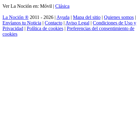
Ver La Noción en: Móvil |
Clásica
La Noción ®
2011 - 2026 |
Ayuda
|
Mapa del sitio
|
Quienes somos
|
Envíanos tu Noticia
|
Contacto
|
Aviso Legal
|
Condiciones de Uso y
Privacidad
|
Política de cookies
|
Preferencias del consentimiento de
cookies