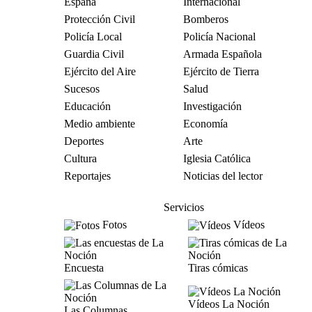
España
Internacional
Protección Civil
Bomberos
Policía Local
Policía Nacional
Guardia Civil
Armada Española
Ejército del Aire
Ejército de Tierra
Sucesos
Salud
Educación
Investigación
Medio ambiente
Economía
Deportes
Arte
Cultura
Iglesia Católica
Reportajes
Noticias del lector
Servicios
Fotos
Vídeos
Encuesta
Tiras cómicas
Vídeos La Noción
Las Columnas