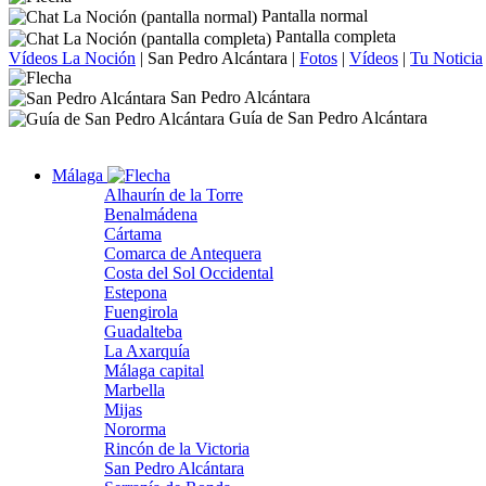
Pantalla normal
Pantalla completa
Vídeos La Noción
|
San Pedro Alcántara
|
Fotos
|
Vídeos
|
Tu Noticia
San Pedro Alcántara
Guía de San Pedro Alcántara
Málaga
Alhaurín de la Torre
Benalmádena
Cártama
Comarca de Antequera
Costa del Sol Occidental
Estepona
Fuengirola
Guadalteba
La Axarquía
Málaga capital
Marbella
Mijas
Nororma
Rincón de la Victoria
San Pedro Alcántara