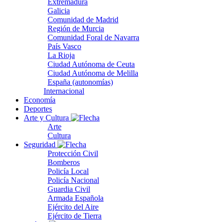
Extremadura
Galicia
Comunidad de Madrid
Región de Murcia
Comunidad Foral de Navarra
País Vasco
La Rioja
Ciudad Autónoma de Ceuta
Ciudad Autónoma de Melilla
España (autonomías)
Internacional
Economía
Deportes
Arte y Cultura
Arte
Cultura
Seguridad
Protección Civil
Bomberos
Policía Local
Policía Nacional
Guardia Civil
Armada Española
Ejército del Aire
Ejército de Tierra