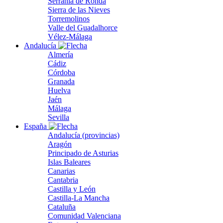
Serranía de Ronda
Sierra de las Nieves
Torremolinos
Valle del Guadalhorce
Vélez-Málaga
Andalucía
Almería
Cádiz
Córdoba
Granada
Huelva
Jaén
Málaga
Sevilla
España
Andalucía (provincias)
Aragón
Principado de Asturias
Islas Baleares
Canarias
Cantabria
Castilla y León
Castilla-La Mancha
Cataluña
Comunidad Valenciana