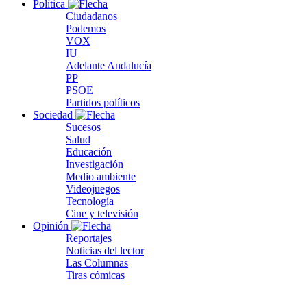
Política
Ciudadanos
Podemos
VOX
IU
Adelante Andalucía
PP
PSOE
Partidos políticos
Sociedad
Sucesos
Salud
Educación
Investigación
Medio ambiente
Videojuegos
Tecnología
Cine y televisión
Opinión
Reportajes
Noticias del lector
Las Columnas
Tiras cómicas