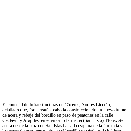
El concejal de Infraestructuras de Cáceres, Andrés Licerán, ha
detallado que, “se llevará a cabo la construcción de un nuevo tramo
de acera y rebaje del bordillo en paso de peatones en la calle
Ceclavín y Arapiles, en el entorno farmacia (San Justo). No existe
acera desde la plaza de San Blas hasta la esquina de la farmacia y
los pasos de peatones no tienen el bordillo rebajado ni la baldosa