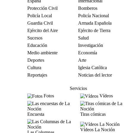
España
Internacional
Protección Civil
Bomberos
Policía Local
Policía Nacional
Guardia Civil
Armada Española
Ejército del Aire
Ejército de Tierra
Sucesos
Salud
Educación
Investigación
Medio ambiente
Economía
Deportes
Arte
Cultura
Iglesia Católica
Reportajes
Noticias del lector
Servicios
Fotos
Vídeos
Encuesta
Tiras cómicas
Vídeos La Noción
Las Columnas