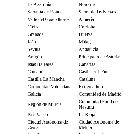
La Axarquía
Nororma
Serranía de Ronda
Sierra de las Nieves
Valle del Guadalhorce
Almería
Cádiz
Córdoba
Granada
Huelva
Jaén
Málaga
Sevilla
Andalucía
Aragón
Principado de Asturias
Islas Baleares
Canarias
Cantabria
Castilla y León
Castilla-La Mancha
Cataluña
Comunidad Valenciana
Extremadura
Galicia
Comunidad de Madrid
Comunidad Foral de
Región de Murcia
Navarra
País Vasco
La Rioja
Ciudad Autónoma de
Ciudad Autónoma de
Ceuta
Melilla