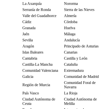
La Axarquía
Nororma
Serranía de Ronda
Sierra de las Nieves
Valle del Guadalhorce
Almería
Cádiz
Córdoba
Granada
Huelva
Jaén
Málaga
Sevilla
Andalucía
Aragón
Principado de Asturias
Islas Baleares
Canarias
Cantabria
Castilla y León
Castilla-La Mancha
Cataluña
Comunidad Valenciana
Extremadura
Galicia
Comunidad de Madrid
Comunidad Foral de
Región de Murcia
Navarra
País Vasco
La Rioja
Ciudad Autónoma de
Ciudad Autónoma de
Ceuta
Melilla