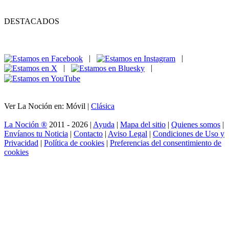
DESTACADOS
|
|
|
|
Ver La Noción en: Móvil |
Clásica
La Noción ®
2011 - 2026 |
Ayuda
|
Mapa del sitio
|
Quienes somos
|
Envíanos tu Noticia
|
Contacto
|
Aviso Legal
|
Condiciones de Uso y
Privacidad
|
Política de cookies
|
Preferencias del consentimiento de
cookies