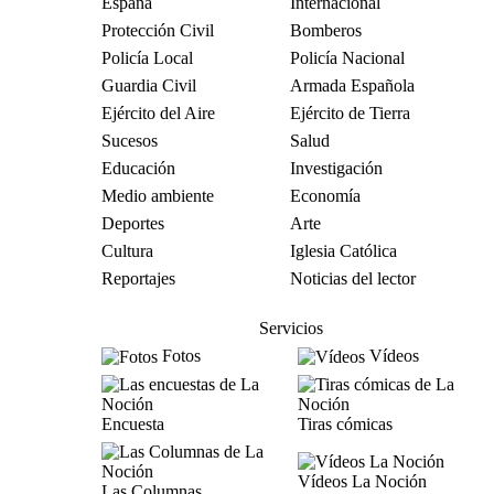
España
Internacional
Protección Civil
Bomberos
Policía Local
Policía Nacional
Guardia Civil
Armada Española
Ejército del Aire
Ejército de Tierra
Sucesos
Salud
Educación
Investigación
Medio ambiente
Economía
Deportes
Arte
Cultura
Iglesia Católica
Reportajes
Noticias del lector
Servicios
Fotos
Vídeos
Encuesta
Tiras cómicas
Vídeos La Noción
Las Columnas