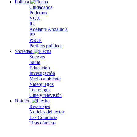
Política
Ciudadanos
Podemos
VOX
IU
Adelante Andalucía
PP
PSOE
Partidos políticos
Sociedad
Sucesos
Salud
Educación
Investigación
Medio ambiente
Videojuegos
Tecnología
Cine y televisión
Opinión
Reportajes
Noticias del lector
Las Columnas
Tiras cómicas