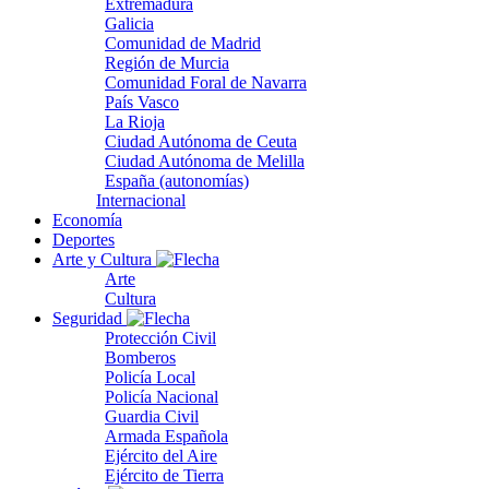
Extremadura
Galicia
Comunidad de Madrid
Región de Murcia
Comunidad Foral de Navarra
País Vasco
La Rioja
Ciudad Autónoma de Ceuta
Ciudad Autónoma de Melilla
España (autonomías)
Internacional
Economía
Deportes
Arte y Cultura
Arte
Cultura
Seguridad
Protección Civil
Bomberos
Policía Local
Policía Nacional
Guardia Civil
Armada Española
Ejército del Aire
Ejército de Tierra