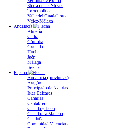
Serranía de Ronda
Sierra de las Nieves
Torremolinos
Valle del Guadalhorce
Vélez-Málaga
Andalucía
Almería
Cádiz
Córdoba
Granada
Huelva
Jaén
Málaga
Sevilla
España
Andalucía (provincias)
Aragón
Principado de Asturias
Islas Baleares
Canarias
Cantabria
Castilla y León
Castilla-La Mancha
Cataluña
Comunidad Valenciana