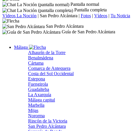
Pantalla normal
Pantalla completa
Vídeos La Noción
|
San Pedro Alcántara
|
Fotos
|
Vídeos
|
Tu Noticia
San Pedro Alcántara
Guía de San Pedro Alcántara
Málaga
Alhaurín de la Torre
Benalmádena
Cártama
Comarca de Antequera
Costa del Sol Occidental
Estepona
Fuengirola
Guadalteba
La Axarquía
Málaga capital
Marbella
Mijas
Nororma
Rincón de la Victoria
San Pedro Alcántara