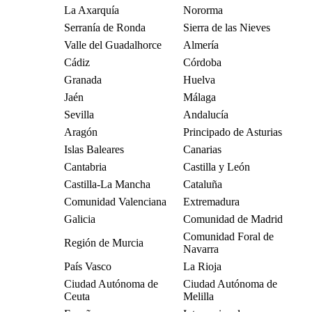
La Axarquía
Nororma
Serranía de Ronda
Sierra de las Nieves
Valle del Guadalhorce
Almería
Cádiz
Córdoba
Granada
Huelva
Jaén
Málaga
Sevilla
Andalucía
Aragón
Principado de Asturias
Islas Baleares
Canarias
Cantabria
Castilla y León
Castilla-La Mancha
Cataluña
Comunidad Valenciana
Extremadura
Galicia
Comunidad de Madrid
Comunidad Foral de
Región de Murcia
Navarra
País Vasco
La Rioja
Ciudad Autónoma de
Ciudad Autónoma de
Ceuta
Melilla