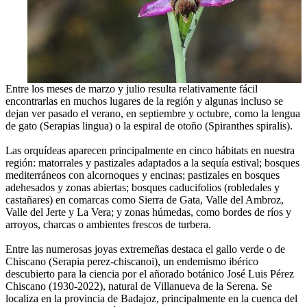
Entre los meses de marzo y julio resulta relativamente fácil
encontrarlas en muchos lugares de la región y algunas incluso se
dejan ver pasado el verano, en septiembre y octubre, como la lengua
de gato (Serapias lingua) o la espiral de otoño (Spiranthes spiralis).
Las orquídeas aparecen principalmente en cinco hábitats en nuestra
región: matorrales y pastizales adaptados a la sequía estival; bosques
mediterráneos con alcornoques y encinas; pastizales en bosques
adehesados y zonas abiertas; bosques caducifolios (robledales y
castañares) en comarcas como Sierra de Gata, Valle del Ambroz,
Valle del Jerte y La Vera; y zonas húmedas, como bordes de ríos y
arroyos, charcas o ambientes frescos de turbera.
Entre las numerosas joyas extremeñas destaca el gallo verde o de
Chiscano (Serapia perez-chiscanoi), un endemismo ibérico
descubierto para la ciencia por el añorado botánico José Luis Pérez
Chiscano (1930-2022), natural de Villanueva de la Serena. Se
localiza en la provincia de Badajoz, principalmente en la cuenca del