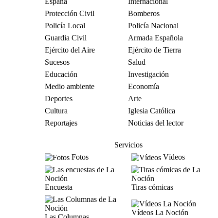
España
Internacional
Protección Civil
Bomberos
Policía Local
Policía Nacional
Guardia Civil
Armada Española
Ejército del Aire
Ejército de Tierra
Sucesos
Salud
Educación
Investigación
Medio ambiente
Economía
Deportes
Arte
Cultura
Iglesia Católica
Reportajes
Noticias del lector
Servicios
Fotos
Vídeos
Encuesta
Tiras cómicas
Vídeos La Noción
Las Columnas