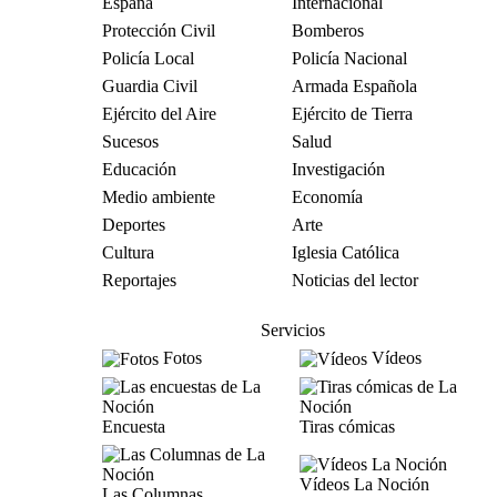
España
Internacional
Protección Civil
Bomberos
Policía Local
Policía Nacional
Guardia Civil
Armada Española
Ejército del Aire
Ejército de Tierra
Sucesos
Salud
Educación
Investigación
Medio ambiente
Economía
Deportes
Arte
Cultura
Iglesia Católica
Reportajes
Noticias del lector
Servicios
Fotos
Vídeos
Encuesta
Tiras cómicas
Vídeos La Noción
Las Columnas