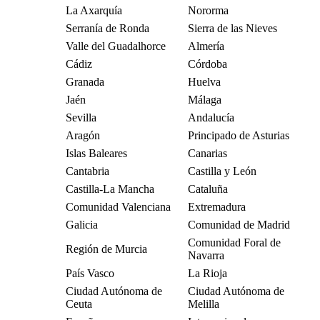
La Axarquía
Nororma
Serranía de Ronda
Sierra de las Nieves
Valle del Guadalhorce
Almería
Cádiz
Córdoba
Granada
Huelva
Jaén
Málaga
Sevilla
Andalucía
Aragón
Principado de Asturias
Islas Baleares
Canarias
Cantabria
Castilla y León
Castilla-La Mancha
Cataluña
Comunidad Valenciana
Extremadura
Galicia
Comunidad de Madrid
Comunidad Foral de
Región de Murcia
Navarra
País Vasco
La Rioja
Ciudad Autónoma de
Ciudad Autónoma de
Ceuta
Melilla