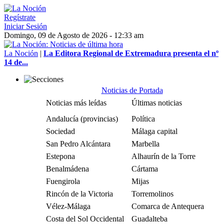
Regístrate
Iniciar Sesión
Domingo, 09 de Agosto de 2026 - 12:33 am
La Noción
|
La Editora Regional de Extremadura presenta el nº
14 de...
Noticias de Portada
Noticias más leídas
Últimas noticias
Andalucía (provincias)
Política
Sociedad
Málaga capital
San Pedro Alcántara
Marbella
Estepona
Alhaurín de la Torre
Benalmádena
Cártama
Fuengirola
Mijas
Rincón de la Victoria
Torremolinos
Vélez-Málaga
Comarca de Antequera
Costa del Sol Occidental
Guadalteba