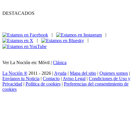
DESTACADOS
|
|
|
|
Ver La Noción en: Móvil |
Clásica
La Noción ®
2011 - 2026 |
Ayuda
|
Mapa del sitio
|
Quienes somos
|
Envíanos tu Noticia
|
Contacto
|
Aviso Legal
|
Condiciones de Uso y
Privacidad
|
Política de cookies
|
Preferencias del consentimiento de
cookies