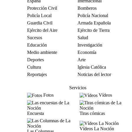
España
Internacional
Protección Civil
Bomberos
Policía Local
Policía Nacional
Guardia Civil
Armada Española
Ejército del Aire
Ejército de Tierra
Sucesos
Salud
Educación
Investigación
Medio ambiente
Economía
Deportes
Arte
Cultura
Iglesia Católica
Reportajes
Noticias del lector
Servicios
Fotos
Vídeos
Encuesta
Tiras cómicas
Vídeos La Noción
Las Columnas