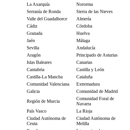
La Axarquía
Nororma
Serranía de Ronda
Sierra de las Nieves
Valle del Guadalhorce
Almería
Cádiz
Córdoba
Granada
Huelva
Jaén
Málaga
Sevilla
Andalucía
Aragón
Principado de Asturias
Islas Baleares
Canarias
Cantabria
Castilla y León
Castilla-La Mancha
Cataluña
Comunidad Valenciana
Extremadura
Galicia
Comunidad de Madrid
Comunidad Foral de
Región de Murcia
Navarra
País Vasco
La Rioja
Ciudad Autónoma de
Ciudad Autónoma de
Ceuta
Melilla