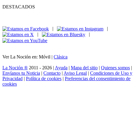
DESTACADOS
|
|
|
|
Ver La Noción en: Móvil |
Clásica
La Noción ®
2011 - 2026 |
Ayuda
|
Mapa del sitio
|
Quienes somos
|
Envíanos tu Noticia
|
Contacto
|
Aviso Legal
|
Condiciones de Uso y
Privacidad
|
Política de cookies
|
Preferencias del consentimiento de
cookies