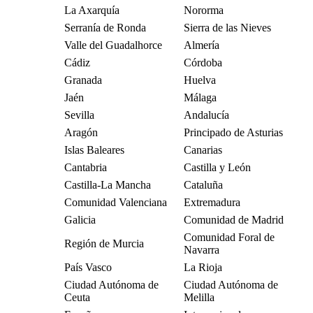
La Axarquía
Nororma
Serranía de Ronda
Sierra de las Nieves
Valle del Guadalhorce
Almería
Cádiz
Córdoba
Granada
Huelva
Jaén
Málaga
Sevilla
Andalucía
Aragón
Principado de Asturias
Islas Baleares
Canarias
Cantabria
Castilla y León
Castilla-La Mancha
Cataluña
Comunidad Valenciana
Extremadura
Galicia
Comunidad de Madrid
Comunidad Foral de
Región de Murcia
Navarra
País Vasco
La Rioja
Ciudad Autónoma de
Ciudad Autónoma de
Ceuta
Melilla