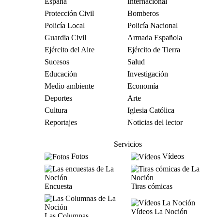
España
Internacional
Protección Civil
Bomberos
Policía Local
Policía Nacional
Guardia Civil
Armada Española
Ejército del Aire
Ejército de Tierra
Sucesos
Salud
Educación
Investigación
Medio ambiente
Economía
Deportes
Arte
Cultura
Iglesia Católica
Reportajes
Noticias del lector
Servicios
Fotos
Vídeos
Encuesta
Tiras cómicas
Vídeos La Noción
Las Columnas