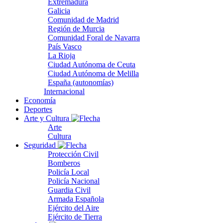
Extremadura
Galicia
Comunidad de Madrid
Región de Murcia
Comunidad Foral de Navarra
País Vasco
La Rioja
Ciudad Autónoma de Ceuta
Ciudad Autónoma de Melilla
España (autonomías)
Internacional
Economía
Deportes
Arte y Cultura
Arte
Cultura
Seguridad
Protección Civil
Bomberos
Policía Local
Policía Nacional
Guardia Civil
Armada Española
Ejército del Aire
Ejército de Tierra