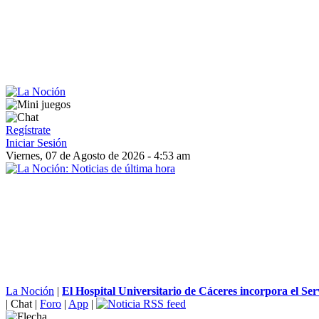
Regístrate
Iniciar Sesión
Viernes, 07 de Agosto de 2026 - 4:53 am
La Noción
|
El Hospital Universitario de Cáceres incorpora el Serv
|
Chat
|
Foro
|
App
|