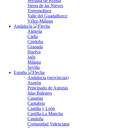
Serranía de Ronda
Sierra de las Nieves
Torremolinos
Valle del Guadalhorce
Vélez-Málaga
Andalucía
Almería
Cádiz
Córdoba
Granada
Huelva
Jaén
Málaga
Sevilla
España
Andalucía (provincias)
Aragón
Principado de Asturias
Islas Baleares
Canarias
Cantabria
Castilla y León
Castilla-La Mancha
Cataluña
Comunidad Valenciana