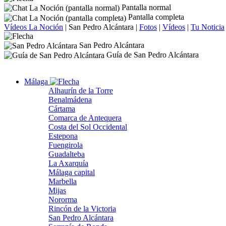
Pantalla normal
Pantalla completa
Vídeos La Noción
|
San Pedro Alcántara
|
Fotos
|
Vídeos
|
Tu Noticia
San Pedro Alcántara
Guía de San Pedro Alcántara
Málaga
Alhaurín de la Torre
Benalmádena
Cártama
Comarca de Antequera
Costa del Sol Occidental
Estepona
Fuengirola
Guadalteba
La Axarquía
Málaga capital
Marbella
Mijas
Nororma
Rincón de la Victoria
San Pedro Alcántara