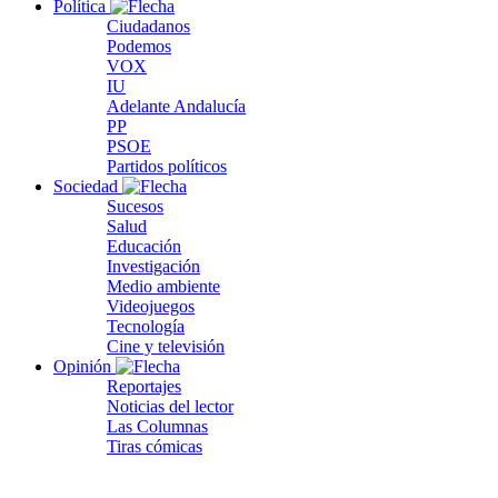
Política
Ciudadanos
Podemos
VOX
IU
Adelante Andalucía
PP
PSOE
Partidos políticos
Sociedad
Sucesos
Salud
Educación
Investigación
Medio ambiente
Videojuegos
Tecnología
Cine y televisión
Opinión
Reportajes
Noticias del lector
Las Columnas
Tiras cómicas