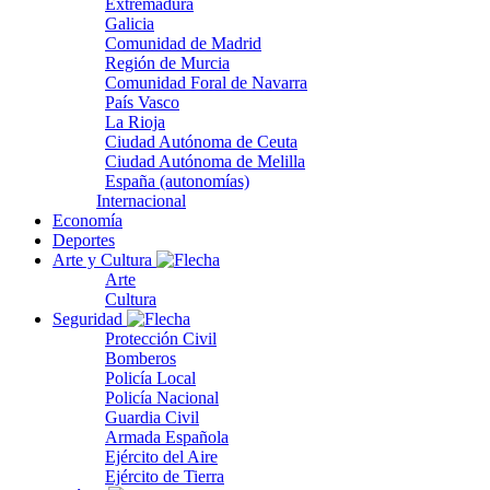
Extremadura
Galicia
Comunidad de Madrid
Región de Murcia
Comunidad Foral de Navarra
País Vasco
La Rioja
Ciudad Autónoma de Ceuta
Ciudad Autónoma de Melilla
España (autonomías)
Internacional
Economía
Deportes
Arte y Cultura
Arte
Cultura
Seguridad
Protección Civil
Bomberos
Policía Local
Policía Nacional
Guardia Civil
Armada Española
Ejército del Aire
Ejército de Tierra