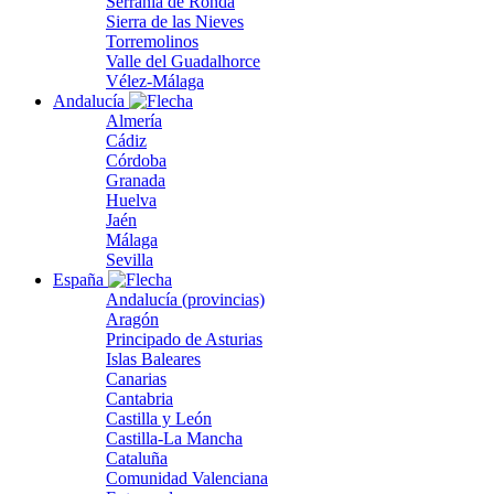
Serranía de Ronda
Sierra de las Nieves
Torremolinos
Valle del Guadalhorce
Vélez-Málaga
Andalucía
Almería
Cádiz
Córdoba
Granada
Huelva
Jaén
Málaga
Sevilla
España
Andalucía (provincias)
Aragón
Principado de Asturias
Islas Baleares
Canarias
Cantabria
Castilla y León
Castilla-La Mancha
Cataluña
Comunidad Valenciana