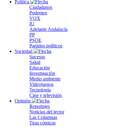
Política
Ciudadanos
Podemos
VOX
IU
Adelante Andalucía
PP
PSOE
Partidos políticos
Sociedad
Sucesos
Salud
Educación
Investigación
Medio ambiente
Videojuegos
Tecnología
Cine y televisión
Opinión
Reportajes
Noticias del lector
Las Columnas
Tiras cómicas