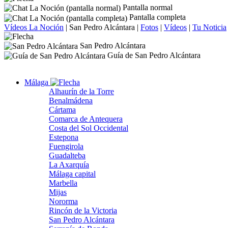
Pantalla normal
Pantalla completa
Vídeos La Noción
|
San Pedro Alcántara
|
Fotos
|
Vídeos
|
Tu Noticia
San Pedro Alcántara
Guía de San Pedro Alcántara
Málaga
Alhaurín de la Torre
Benalmádena
Cártama
Comarca de Antequera
Costa del Sol Occidental
Estepona
Fuengirola
Guadalteba
La Axarquía
Málaga capital
Marbella
Mijas
Nororma
Rincón de la Victoria
San Pedro Alcántara