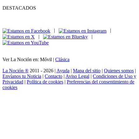
DESTACADOS
|
|
|
|
Ver La Noción en: Móvil |
Clásica
La Noción ®
2011 - 2026 |
Ayuda
|
Mapa del sitio
|
Quienes somos
|
Envíanos tu Noticia
|
Contacto
|
Aviso Legal
|
Condiciones de Uso y
Privacidad
|
Política de cookies
|
Preferencias del consentimiento de
cookies