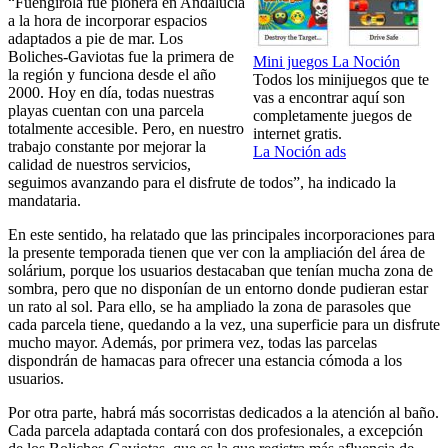
“Fuengirola fue pionera en Andalucía
a la hora de incorporar espacios
adaptados a pie de mar. Los
Boliches-Gaviotas fue la primera de
Mini juegos La Noción
la región y funciona desde el año
Todos los minijuegos que te
2000. Hoy en día, todas nuestras
vas a encontrar aquí son
playas cuentan con una parcela
completamente juegos de
totalmente accesible. Pero, en nuestro
internet gratis.
trabajo constante por mejorar la
La Noción ads
calidad de nuestros servicios,
seguimos avanzando para el disfrute de todos”, ha indicado la
mandataria.
En este sentido, ha relatado que las principales incorporaciones para
la presente temporada tienen que ver con la ampliación del área de
solárium, porque los usuarios destacaban que tenían mucha zona de
sombra, pero que no disponían de un entorno donde pudieran estar
un rato al sol. Para ello, se ha ampliado la zona de parasoles que
cada parcela tiene, quedando a la vez, una superficie para un disfrute
mucho mayor. Además, por primera vez, todas las parcelas
dispondrán de hamacas para ofrecer una estancia cómoda a los
usuarios.
Por otra parte, habrá más socorristas dedicados a la atención al baño.
Cada parcela adaptada contará con dos profesionales, a excepción