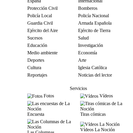
España
Internacional
Protección Civil
Bomberos
Policía Local
Policía Nacional
Guardia Civil
Armada Española
Ejército del Aire
Ejército de Tierra
Sucesos
Salud
Educación
Investigación
Medio ambiente
Economía
Deportes
Arte
Cultura
Iglesia Católica
Reportajes
Noticias del lector
Servicios
Fotos
Vídeos
Encuesta
Tiras cómicas
Vídeos La Noción
Las Columnas