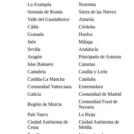
La Axarquía
Nororma
Serranía de Ronda
Sierra de las Nieves
Valle del Guadalhorce
Almería
Cádiz
Córdoba
Granada
Huelva
Jaén
Málaga
Sevilla
Andalucía
Aragón
Principado de Asturias
Islas Baleares
Canarias
Cantabria
Castilla y León
Castilla-La Mancha
Cataluña
Comunidad Valenciana
Extremadura
Galicia
Comunidad de Madrid
Comunidad Foral de
Región de Murcia
Navarra
País Vasco
La Rioja
Ciudad Autónoma de
Ciudad Autónoma de
Ceuta
Melilla