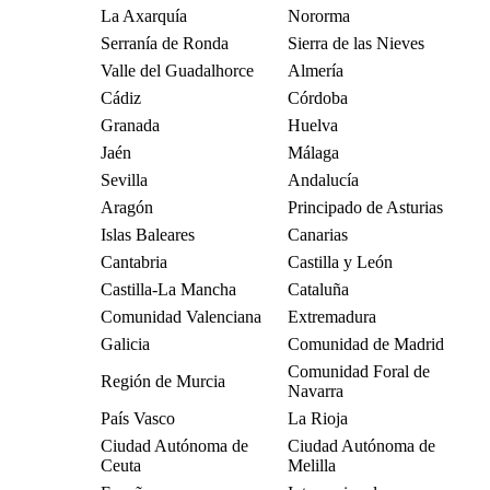
La Axarquía
Nororma
Serranía de Ronda
Sierra de las Nieves
Valle del Guadalhorce
Almería
Cádiz
Córdoba
Granada
Huelva
Jaén
Málaga
Sevilla
Andalucía
Aragón
Principado de Asturias
Islas Baleares
Canarias
Cantabria
Castilla y León
Castilla-La Mancha
Cataluña
Comunidad Valenciana
Extremadura
Galicia
Comunidad de Madrid
Comunidad Foral de
Región de Murcia
Navarra
País Vasco
La Rioja
Ciudad Autónoma de
Ciudad Autónoma de
Ceuta
Melilla