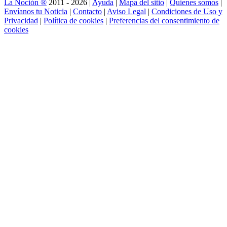
La Noción ®
2011 - 2026 |
Ayuda
|
Mapa del sitio
|
Quienes somos
|
Envíanos tu Noticia
|
Contacto
|
Aviso Legal
|
Condiciones de Uso y
Privacidad
|
Política de cookies
|
Preferencias del consentimiento de
cookies