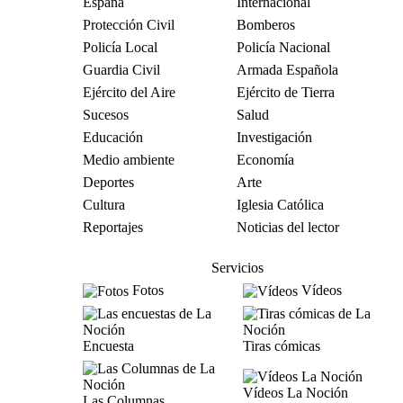
España
Internacional
Protección Civil
Bomberos
Policía Local
Policía Nacional
Guardia Civil
Armada Española
Ejército del Aire
Ejército de Tierra
Sucesos
Salud
Educación
Investigación
Medio ambiente
Economía
Deportes
Arte
Cultura
Iglesia Católica
Reportajes
Noticias del lector
Servicios
Fotos
Vídeos
Encuesta
Tiras cómicas
Vídeos La Noción
Las Columnas