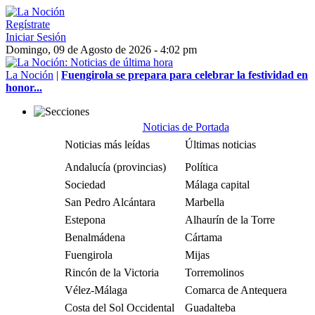
Regístrate
Iniciar Sesión
Domingo, 09 de Agosto de 2026 - 4:02 pm
La Noción
|
Fuengirola se prepara para celebrar la festividad en
honor...
Noticias de Portada
Noticias más leídas
Últimas noticias
Andalucía (provincias)
Política
Sociedad
Málaga capital
San Pedro Alcántara
Marbella
Estepona
Alhaurín de la Torre
Benalmádena
Cártama
Fuengirola
Mijas
Rincón de la Victoria
Torremolinos
Vélez-Málaga
Comarca de Antequera
Costa del Sol Occidental
Guadalteba