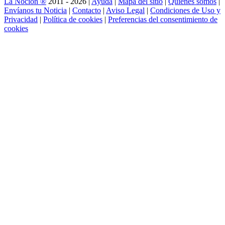
La Noción ®
2011 - 2026 |
Ayuda
|
Mapa del sitio
|
Quienes somos
|
Envíanos tu Noticia
|
Contacto
|
Aviso Legal
|
Condiciones de Uso y
Privacidad
|
Política de cookies
|
Preferencias del consentimiento de
cookies