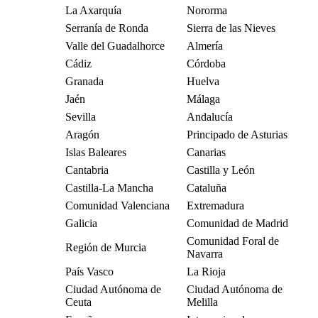
La Axarquía
Nororma
Serranía de Ronda
Sierra de las Nieves
Valle del Guadalhorce
Almería
Cádiz
Córdoba
Granada
Huelva
Jaén
Málaga
Sevilla
Andalucía
Aragón
Principado de Asturias
Islas Baleares
Canarias
Cantabria
Castilla y León
Castilla-La Mancha
Cataluña
Comunidad Valenciana
Extremadura
Galicia
Comunidad de Madrid
Comunidad Foral de
Región de Murcia
Navarra
País Vasco
La Rioja
Ciudad Autónoma de
Ciudad Autónoma de
Ceuta
Melilla