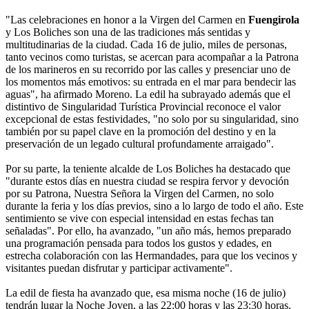
"Las celebraciones en honor a la Virgen del Carmen en
Fuengirola
y Los Boliches son una de las tradiciones más sentidas y
multitudinarias de la ciudad. Cada 16 de julio, miles de personas,
tanto vecinos como turistas, se acercan para acompañar a la Patrona
de los marineros en su recorrido por las calles y presenciar uno de
los momentos más emotivos: su entrada en el mar para bendecir las
aguas", ha afirmado Moreno. La edil ha subrayado además que el
distintivo de Singularidad Turística Provincial reconoce el valor
excepcional de estas festividades, "no solo por su singularidad, sino
también por su papel clave en la promoción del destino y en la
preservación de un legado cultural profundamente arraigado".
Por su parte, la teniente alcalde de Los Boliches ha destacado que
"durante estos días en nuestra ciudad se respira fervor y devoción
por su Patrona, Nuestra Señora la Virgen del Carmen, no solo
durante la feria y los días previos, sino a lo largo de todo el año. Este
sentimiento se vive con especial intensidad en estas fechas tan
señaladas". Por ello, ha avanzado, "un año más, hemos preparado
una programación pensada para todos los gustos y edades, en
estrecha colaboración con las Hermandades, para que los vecinos y
visitantes puedan disfrutar y participar activamente".
La edil de fiesta ha avanzado que, esa misma noche (16 de julio)
tendrán lugar la Noche Joven, a las 22:00 horas y las 23:30 horas,