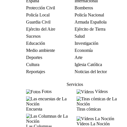
España
Internacional
Protección Civil
Bomberos
Policía Local
Policía Nacional
Guardia Civil
Armada Española
Ejército del Aire
Ejército de Tierra
Sucesos
Salud
Educación
Investigación
Medio ambiente
Economía
Deportes
Arte
Cultura
Iglesia Católica
Reportajes
Noticias del lector
Servicios
Fotos
Vídeos
Encuesta
Tiras cómicas
Vídeos La Noción
Las Columnas