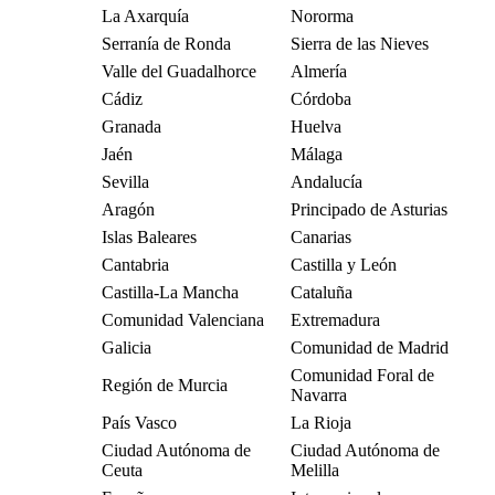
La Axarquía
Nororma
Serranía de Ronda
Sierra de las Nieves
Valle del Guadalhorce
Almería
Cádiz
Córdoba
Granada
Huelva
Jaén
Málaga
Sevilla
Andalucía
Aragón
Principado de Asturias
Islas Baleares
Canarias
Cantabria
Castilla y León
Castilla-La Mancha
Cataluña
Comunidad Valenciana
Extremadura
Galicia
Comunidad de Madrid
Comunidad Foral de
Región de Murcia
Navarra
País Vasco
La Rioja
Ciudad Autónoma de
Ciudad Autónoma de
Ceuta
Melilla