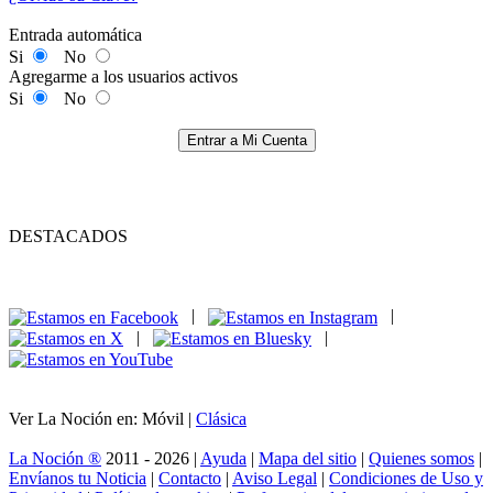
Entrada automática
Si
No
Agregarme a los usuarios activos
Si
No
Entrar a Mi Cuenta
DESTACADOS
|
|
|
|
Ver La Noción en: Móvil |
Clásica
La Noción ®
2011 - 2026 |
Ayuda
|
Mapa del sitio
|
Quienes somos
|
Envíanos tu Noticia
|
Contacto
|
Aviso Legal
|
Condiciones de Uso y