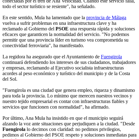
conectadas por el tren de Alta Velocidad. Cuando este servicio falla,
todo el sector turístico se resiente", ha señalado.
En este sentido, Mula ha lamentado que la
provincia de Málaga
vuelva a sufrir problemas en una infraestructura clave y ha
reclamado al Gobierno del
PSOE
una respuesta rápida y soluciones
eficaces que garanticen la normalidad del servicio. "No podemos
permitir que una provincia líder en turismo vea comprometida su
conectividad ferroviaria", ha manifestado.
La regidora ha asegurado que el Ayuntamiento de
Fuengirola
continuará defendiendo los intereses de sus ciudadanos, trabajadores
y empresas, reclamando al Ejecutivo socialista infraestructuras
acordes al peso económico y turístico del municipio y de la Costa
del Sol.
"Fuengirola es una ciudad que genera empleo, riqueza y dinamismo
para toda la provincia. Lo mínimo que merecen nuestros vecinos y
nuestro tejido empresarial es contar con infraestructuras fiables y
servicios que funcionen con normalidad", ha afirmado.
Por último, Ana Mula ha insistido en que el municipio seguirá
alzando la voz ante situaciones que perjudiquen a la ciudad. "Desde
Fuengirola
lo decimos con claridad: no pedimos privilegios,
pedimos al Gobierno del PSOE respeto y soluciones inmediatas para