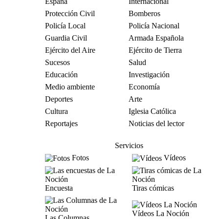
España
Internacional
Protección Civil
Bomberos
Policía Local
Policía Nacional
Guardia Civil
Armada Española
Ejército del Aire
Ejército de Tierra
Sucesos
Salud
Educación
Investigación
Medio ambiente
Economía
Deportes
Arte
Cultura
Iglesia Católica
Reportajes
Noticias del lector
Servicios
Fotos
Vídeos
Encuesta
Tiras cómicas
Vídeos La Noción
Las Columnas