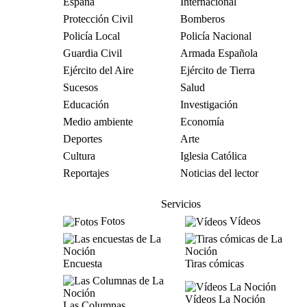
España
Internacional
Protección Civil
Bomberos
Policía Local
Policía Nacional
Guardia Civil
Armada Española
Ejército del Aire
Ejército de Tierra
Sucesos
Salud
Educación
Investigación
Medio ambiente
Economía
Deportes
Arte
Cultura
Iglesia Católica
Reportajes
Noticias del lector
Servicios
Fotos
Vídeos
Encuesta
Tiras cómicas
Vídeos La Noción
Las Columnas