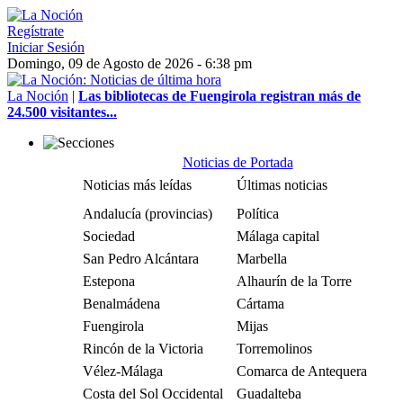
Regístrate
Iniciar Sesión
Domingo, 09 de Agosto de 2026 - 6:38 pm
La Noción
|
Las bibliotecas de Fuengirola registran más de
24.500 visitantes...
Noticias de Portada
Noticias más leídas
Últimas noticias
Andalucía (provincias)
Política
Sociedad
Málaga capital
San Pedro Alcántara
Marbella
Estepona
Alhaurín de la Torre
Benalmádena
Cártama
Fuengirola
Mijas
Rincón de la Victoria
Torremolinos
Vélez-Málaga
Comarca de Antequera
Costa del Sol Occidental
Guadalteba