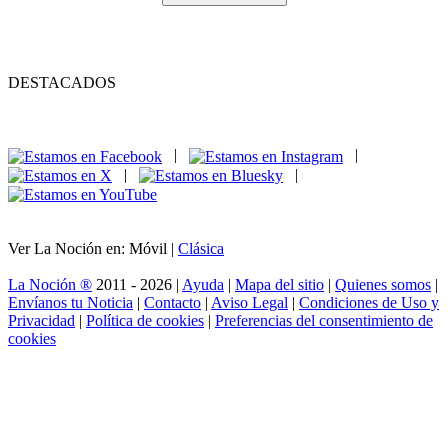
DESTACADOS
|
|
|
|
Ver La Noción en: Móvil |
Clásica
La Noción ®
2011 - 2026 |
Ayuda
|
Mapa del sitio
|
Quienes somos
|
Envíanos tu Noticia
|
Contacto
|
Aviso Legal
|
Condiciones de Uso y
Privacidad
|
Política de cookies
|
Preferencias del consentimiento de
cookies