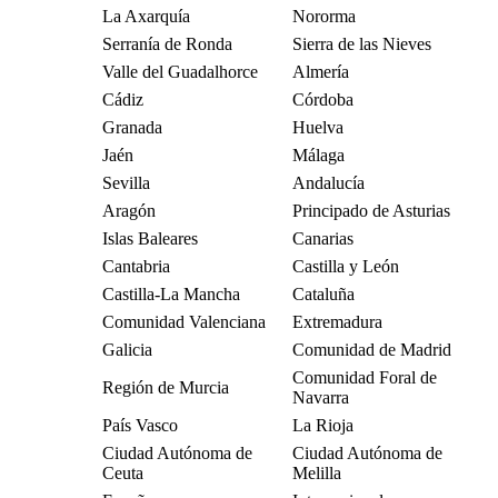
La Axarquía
Nororma
Serranía de Ronda
Sierra de las Nieves
Valle del Guadalhorce
Almería
Cádiz
Córdoba
Granada
Huelva
Jaén
Málaga
Sevilla
Andalucía
Aragón
Principado de Asturias
Islas Baleares
Canarias
Cantabria
Castilla y León
Castilla-La Mancha
Cataluña
Comunidad Valenciana
Extremadura
Galicia
Comunidad de Madrid
Comunidad Foral de
Región de Murcia
Navarra
País Vasco
La Rioja
Ciudad Autónoma de
Ciudad Autónoma de
Ceuta
Melilla