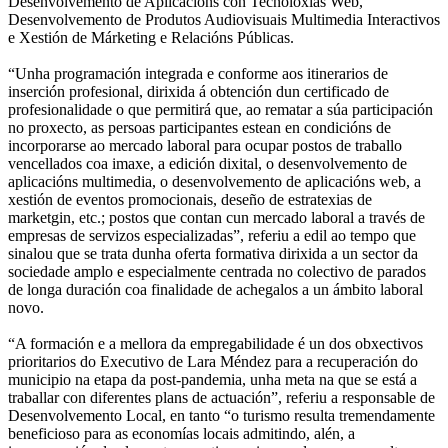
Desenvolvemento de Aplicacións con Tecnoloxías Web,
Desenvolvemento de Produtos Audiovisuais Multimedia Interactivos
e Xestión de Márketing e Relacións Públicas.
“Unha programación integrada e conforme aos itinerarios de
inserción profesional, dirixida á obtención dun certificado de
profesionalidade o que permitirá que, ao rematar a súa participación
no proxecto, as persoas participantes estean en condicións de
incorporarse ao mercado laboral para ocupar postos de traballo
vencellados coa imaxe, a edición dixital, o desenvolvemento de
aplicacións multimedia, o desenvolvemento de aplicacións web, a
xestión de eventos promocionais, deseño de estratexias de
marketgin, etc.; postos que contan cun mercado laboral a través de
empresas de servizos especializadas”, referiu a edil ao tempo que
sinalou que se trata dunha oferta formativa dirixida a un sector da
sociedade amplo e especialmente centrada no colectivo de parados
de longa duración coa finalidade de achegalos a un ámbito laboral
novo.
“A formación e a mellora da empregabilidade é un dos obxectivos
prioritarios do Executivo de Lara Méndez para a recuperación do
municipio na etapa da post-pandemia, unha meta na que se está a
traballar con diferentes plans de actuación”, referiu a responsable de
Desenvolvemento Local, en tanto “o turismo resulta tremendamente
beneficioso para as economías locais admitindo, alén, a