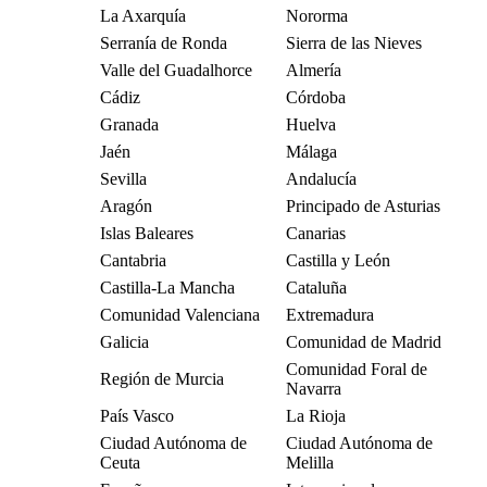
La Axarquía
Nororma
Serranía de Ronda
Sierra de las Nieves
Valle del Guadalhorce
Almería
Cádiz
Córdoba
Granada
Huelva
Jaén
Málaga
Sevilla
Andalucía
Aragón
Principado de Asturias
Islas Baleares
Canarias
Cantabria
Castilla y León
Castilla-La Mancha
Cataluña
Comunidad Valenciana
Extremadura
Galicia
Comunidad de Madrid
Comunidad Foral de
Región de Murcia
Navarra
País Vasco
La Rioja
Ciudad Autónoma de
Ciudad Autónoma de
Ceuta
Melilla