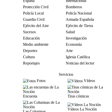
España
Internacional
Protección Civil
Bomberos
Policía Local
Policía Nacional
Guardia Civil
Armada Española
Ejército del Aire
Ejército de Tierra
Sucesos
Salud
Educación
Investigación
Medio ambiente
Economía
Deportes
Arte
Cultura
Iglesia Católica
Reportajes
Noticias del lector
Servicios
Fotos
Vídeos
Encuesta
Tiras cómicas
Vídeos La Noción
Las Columnas