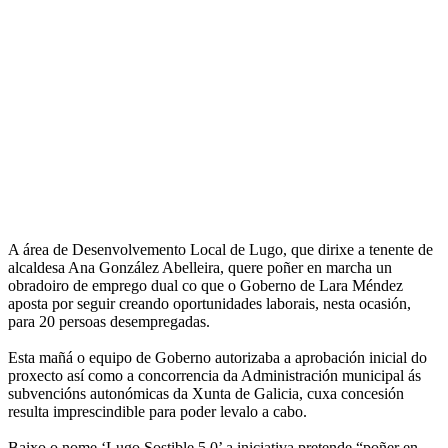
A área de Desenvolvemento Local de Lugo, que dirixe a tenente de
alcaldesa Ana González Abelleira, quere poñer en marcha un
obradoiro de emprego dual co que o Goberno de Lara Méndez
aposta por seguir creando oportunidades laborais, nesta ocasión,
para 20 persoas desempregadas.
Esta mañá o equipo de Goberno autorizaba a aprobación inicial do
proxecto así como a concorrencia da Administración municipal ás
subvencións autonómicas da Xunta de Galicia, cuxa concesión
resulta imprescindible para poder levalo a cabo.
Baixo o nome ‘Lugo Sostible 5.0’ a iniciativa pretende “poñer en