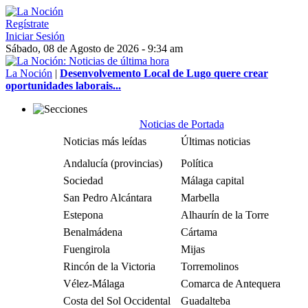
Regístrate
Iniciar Sesión
Sábado, 08 de Agosto de 2026 - 9:34 am
La Noción
|
Desenvolvemento Local de Lugo quere crear
oportunidades laborais...
Noticias de Portada
Noticias más leídas
Últimas noticias
Andalucía (provincias)
Política
Sociedad
Málaga capital
San Pedro Alcántara
Marbella
Estepona
Alhaurín de la Torre
Benalmádena
Cártama
Fuengirola
Mijas
Rincón de la Victoria
Torremolinos
Vélez-Málaga
Comarca de Antequera
Costa del Sol Occidental
Guadalteba