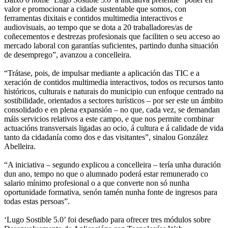
valor e promocionar a cidade sustentable que somos, con
ferramentas dixitais e contidos multimedia interactivos e
audiovisuais, ao tempo que se dota a 20 traballadores/as de
coñecementos e destrezas profesionais que faciliten o seu acceso ao
mercado laboral con garantías suficientes, partindo dunha situación
de desemprego”, avanzou a concelleira.
“Trátase, pois, de impulsar mediante a aplicación das TIC e a
xeración de contidos multimedia interactivos, todos os recursos tanto
históricos, culturais e naturais do municipio cun enfoque centrado na
sostibilidade, orientados a sectores turísticos – por ser este un ámbito
consolidado e en plena expansión – no que, cada vez, se demandan
máis servicios relativos a este campo, e que nos permite combinar
actuacións transversais ligadas ao ocio, á cultura e á calidade de vida
tanto da cidadanía como dos e das visitantes”, sinalou González
Abelleira.
“A iniciativa – segundo explicou a concelleira – tería unha duración
dun ano, tempo no que o alumnado poderá estar remunerado co
salario mínimo profesional o a que converte non só nunha
oportunidade formativa, senón tamén nunha fonte de ingresos para
todas estas persoas”.
‘Lugo Sostible 5.0’ foi deseñado para ofrecer tres módulos sobre