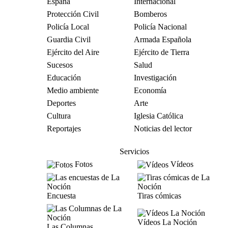
España
Internacional
Protección Civil
Bomberos
Policía Local
Policía Nacional
Guardia Civil
Armada Española
Ejército del Aire
Ejército de Tierra
Sucesos
Salud
Educación
Investigación
Medio ambiente
Economía
Deportes
Arte
Cultura
Iglesia Católica
Reportajes
Noticias del lector
Servicios
Fotos
Vídeos
Encuesta
Tiras cómicas
Vídeos La Noción
Las Columnas