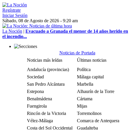
Regístrate
Iniciar Sesión
Sábado, 08 de Agosto de 2026 - 9:20 am
La Noción
|
Evacuado a Granada el menor de 14 años herido en
el incendio...
Noticias de Portada
Noticias más leídas
Últimas noticias
Andalucía (provincias)
Política
Sociedad
Málaga capital
San Pedro Alcántara
Marbella
Estepona
Alhaurín de la Torre
Benalmádena
Cártama
Fuengirola
Mijas
Rincón de la Victoria
Torremolinos
Vélez-Málaga
Comarca de Antequera
Costa del Sol Occidental
Guadalteba