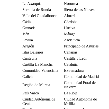
La Axarquía
Nororma
Serranía de Ronda
Sierra de las Nieves
Valle del Guadalhorce
Almería
Cádiz
Córdoba
Granada
Huelva
Jaén
Málaga
Sevilla
Andalucía
Aragón
Principado de Asturias
Islas Baleares
Canarias
Cantabria
Castilla y León
Castilla-La Mancha
Cataluña
Comunidad Valenciana
Extremadura
Galicia
Comunidad de Madrid
Comunidad Foral de
Región de Murcia
Navarra
País Vasco
La Rioja
Ciudad Autónoma de
Ciudad Autónoma de
Ceuta
Melilla