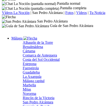
Pantalla normal
Pantalla completa
Vídeos La Noción
|
San Pedro Alcántara
|
Fotos
|
Vídeos
|
Tu Noticia
San Pedro Alcántara
Guía de San Pedro Alcántara
Málaga
Alhaurín de la Torre
Benalmádena
Cártama
Comarca de Antequera
Costa del Sol Occidental
Estepona
Fuengirola
Guadalteba
La Axarquía
Málaga capital
Marbella
Mijas
Nororma
Rincón de la Victoria
San Pedro Alcántara