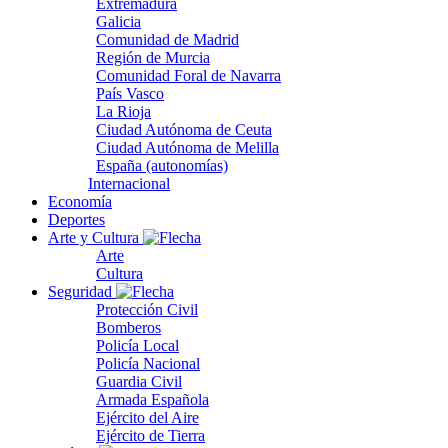
Extremadura
Galicia
Comunidad de Madrid
Región de Murcia
Comunidad Foral de Navarra
País Vasco
La Rioja
Ciudad Autónoma de Ceuta
Ciudad Autónoma de Melilla
España (autonomías)
Internacional
Economía
Deportes
Arte y Cultura
Arte
Cultura
Seguridad
Protección Civil
Bomberos
Policía Local
Policía Nacional
Guardia Civil
Armada Española
Ejército del Aire
Ejército de Tierra