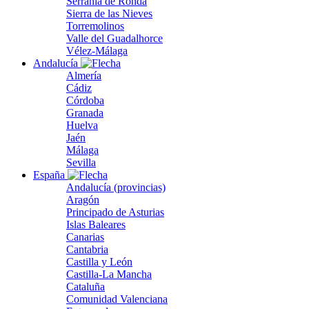
Serranía de Ronda
Sierra de las Nieves
Torremolinos
Valle del Guadalhorce
Vélez-Málaga
Andalucía
Almería
Cádiz
Córdoba
Granada
Huelva
Jaén
Málaga
Sevilla
España
Andalucía (provincias)
Aragón
Principado de Asturias
Islas Baleares
Canarias
Cantabria
Castilla y León
Castilla-La Mancha
Cataluña
Comunidad Valenciana