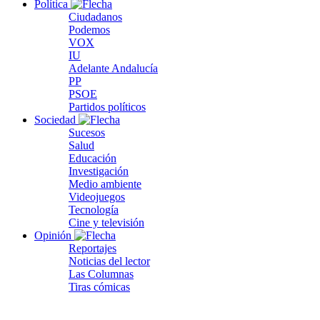
Política
Ciudadanos
Podemos
VOX
IU
Adelante Andalucía
PP
PSOE
Partidos políticos
Sociedad
Sucesos
Salud
Educación
Investigación
Medio ambiente
Videojuegos
Tecnología
Cine y televisión
Opinión
Reportajes
Noticias del lector
Las Columnas
Tiras cómicas