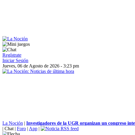
Regístrate
Iniciar Sesión
Jueves, 06 de Agosto de 2026 - 3:23 pm
La Noción
|
Investigadores de la UGR organizan un congreso inter
|
Chat
|
Foro
|
App
|