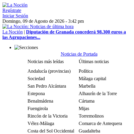
Regístrate
Iniciar Sesión
Domingo, 09 de Agosto de 2026 - 3:42 pm
La Noción
|
Diputación de Granada concederá 98.300 euros a
las Agrupaciones...
Noticias de Portada
Noticias más leídas
Últimas noticias
Andalucía (provincias)
Política
Sociedad
Málaga capital
San Pedro Alcántara
Marbella
Estepona
Alhaurín de la Torre
Benalmádena
Cártama
Fuengirola
Mijas
Rincón de la Victoria
Torremolinos
Vélez-Málaga
Comarca de Antequera
Costa del Sol Occidental
Guadalteba