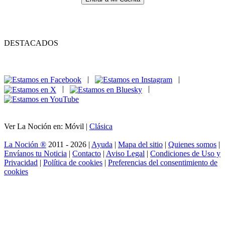
DESTACADOS
|
|
|
|
Ver La Noción en: Móvil |
Clásica
La Noción ®
2011 - 2026 |
Ayuda
|
Mapa del sitio
|
Quienes somos
|
Envíanos tu Noticia
|
Contacto
|
Aviso Legal
|
Condiciones de Uso y
Privacidad
|
Política de cookies
|
Preferencias del consentimiento de
cookies