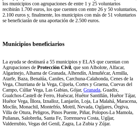
los municipios con agrupaciones de entre 1 y 25 voluntarios
recibirán 1.700 euros, los que cuenten con entre 26 y 50 voluntarios,
2.100 euros y, finalmente, los municipios con más de 51 voluntarios
se beneficiarán de una aportación de 2.500 euros.
Municipios beneficiarios
La ayuda se destinará a 55 municipios y ELAS que cuentan con
Agrupaciones de
Protección Civil
, que son Albolote, Alfacar,
Algarinejo, Alhama de Granada, Alhendín, Almuñécar, Armilla,
Atarfe, Baza, Benalúa, Caniles, Carchuna-Calahonda, Cenes de la
Vega, Churriana de la Vega, Cijuela, Cortes y Graena, Cuevas del
Campo, Cúllar Vega, Las Gabias, Gójar,
Granada
, Guadix,
Gualchos-Castell de Ferro, Huéscar, Huétor Santillán, Huétor Tájar,
Huétor Vega, Íllora, Iznalloz, Lanjarón, Loja, La Malahá, Maracena,
Moclín, Monachil, Montefrío, Motril, Nevada, Ogíjares, Órgiva,
Villa de Otura, Peligros, Pinos Puente, Piñar, Polopos-La Mamola,
Pulianas, Salobreña, Santa Fe, Torrenueva Costa, Ugíjar,
Valderrubio, Vegas del Genil, Zagra, La Zubia y Zújar.