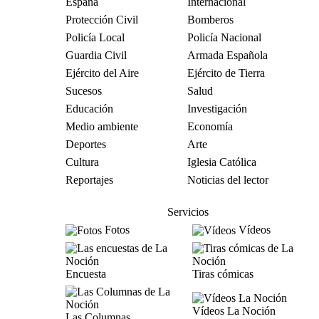
España
Internacional
Protección Civil
Bomberos
Policía Local
Policía Nacional
Guardia Civil
Armada Española
Ejército del Aire
Ejército de Tierra
Sucesos
Salud
Educación
Investigación
Medio ambiente
Economía
Deportes
Arte
Cultura
Iglesia Católica
Reportajes
Noticias del lector
Servicios
Fotos
Vídeos
Encuesta
Tiras cómicas
Vídeos La Noción
Las Columnas