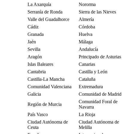
La Axarquía
Nororma
Serranía de Ronda
Sierra de las Nieves
Valle del Guadalhorce
Almería
Cádiz
Córdoba
Granada
Huelva
Jaén
Málaga
Sevilla
Andalucía
Aragón
Principado de Asturias
Islas Baleares
Canarias
Cantabria
Castilla y León
Castilla-La Mancha
Cataluña
Comunidad Valenciana
Extremadura
Galicia
Comunidad de Madrid
Comunidad Foral de
Región de Murcia
Navarra
País Vasco
La Rioja
Ciudad Autónoma de
Ciudad Autónoma de
Ceuta
Melilla