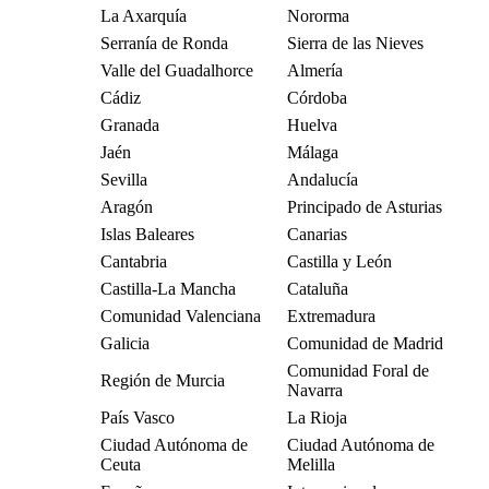
La Axarquía
Nororma
Serranía de Ronda
Sierra de las Nieves
Valle del Guadalhorce
Almería
Cádiz
Córdoba
Granada
Huelva
Jaén
Málaga
Sevilla
Andalucía
Aragón
Principado de Asturias
Islas Baleares
Canarias
Cantabria
Castilla y León
Castilla-La Mancha
Cataluña
Comunidad Valenciana
Extremadura
Galicia
Comunidad de Madrid
Comunidad Foral de
Región de Murcia
Navarra
País Vasco
La Rioja
Ciudad Autónoma de
Ciudad Autónoma de
Ceuta
Melilla