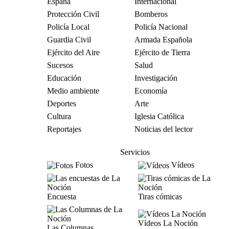
España
Internacional
Protección Civil
Bomberos
Policía Local
Policía Nacional
Guardia Civil
Armada Española
Ejército del Aire
Ejército de Tierra
Sucesos
Salud
Educación
Investigación
Medio ambiente
Economía
Deportes
Arte
Cultura
Iglesia Católica
Reportajes
Noticias del lector
Servicios
Fotos
Vídeos
Encuesta
Tiras cómicas
Vídeos La Noción
Las Columnas