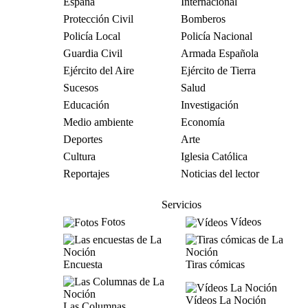
España
Internacional
Protección Civil
Bomberos
Policía Local
Policía Nacional
Guardia Civil
Armada Española
Ejército del Aire
Ejército de Tierra
Sucesos
Salud
Educación
Investigación
Medio ambiente
Economía
Deportes
Arte
Cultura
Iglesia Católica
Reportajes
Noticias del lector
Servicios
Fotos
Vídeos
Encuesta
Tiras cómicas
Vídeos La Noción
Las Columnas