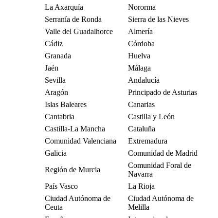
La Axarquía
Nororma
Serranía de Ronda
Sierra de las Nieves
Valle del Guadalhorce
Almería
Cádiz
Córdoba
Granada
Huelva
Jaén
Málaga
Sevilla
Andalucía
Aragón
Principado de Asturias
Islas Baleares
Canarias
Cantabria
Castilla y León
Castilla-La Mancha
Cataluña
Comunidad Valenciana
Extremadura
Galicia
Comunidad de Madrid
Comunidad Foral de
Región de Murcia
Navarra
País Vasco
La Rioja
Ciudad Autónoma de
Ciudad Autónoma de
Ceuta
Melilla