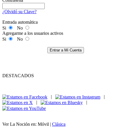
Contraseña
¿Olvidó su Clave?
Entrada automática
Si
No
Agregarme a los usuarios activos
Si
No
Entrar a Mi Cuenta
DESTACADOS
|
|
|
|
Ver La Noción en: Móvil |
Clásica