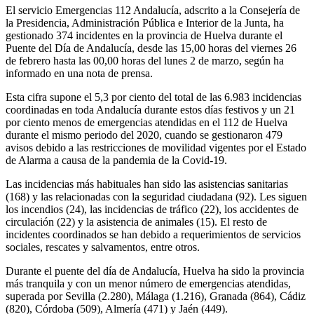
El servicio Emergencias 112 Andalucía, adscrito a la Consejería de
la Presidencia, Administración Pública e Interior de la Junta, ha
gestionado 374 incidentes en la provincia de Huelva durante el
Puente del Día de Andalucía, desde las 15,00 horas del viernes 26
de febrero hasta las 00,00 horas del lunes 2 de marzo, según ha
informado en una nota de prensa.
Esta cifra supone el 5,3 por ciento del total de las 6.983 incidencias
coordinadas en toda Andalucía durante estos días festivos y un 21
por ciento menos de emergencias atendidas en el 112 de Huelva
durante el mismo periodo del 2020, cuando se gestionaron 479
avisos debido a las restricciones de movilidad vigentes por el Estado
de Alarma a causa de la pandemia de la Covid-19.
Las incidencias más habituales han sido las asistencias sanitarias
(168) y las relacionadas con la seguridad ciudadana (92). Les siguen
los incendios (24), las incidencias de tráfico (22), los accidentes de
circulación (22) y la asistencia de animales (15). El resto de
incidentes coordinados se han debido a requerimientos de servicios
sociales, rescates y salvamentos, entre otros.
Durante el puente del día de Andalucía, Huelva ha sido la provincia
más tranquila y con un menor número de emergencias atendidas,
superada por Sevilla (2.280), Málaga (1.216), Granada (864), Cádiz
(820), Córdoba (509), Almería (471) y Jaén (449).