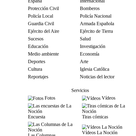
España
Internacional
Protección Civil
Bomberos
Policía Local
Policía Nacional
Guardia Civil
Armada Española
Ejército del Aire
Ejército de Tierra
Sucesos
Salud
Educación
Investigación
Medio ambiente
Economía
Deportes
Arte
Cultura
Iglesia Católica
Reportajes
Noticias del lector
Servicios
Fotos
Vídeos
Encuesta
Tiras cómicas
Vídeos La Noción
Las Columnas