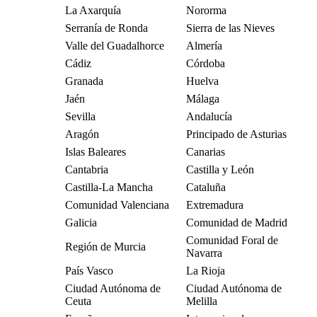
La Axarquía
Nororma
Serranía de Ronda
Sierra de las Nieves
Valle del Guadalhorce
Almería
Cádiz
Córdoba
Granada
Huelva
Jaén
Málaga
Sevilla
Andalucía
Aragón
Principado de Asturias
Islas Baleares
Canarias
Cantabria
Castilla y León
Castilla-La Mancha
Cataluña
Comunidad Valenciana
Extremadura
Galicia
Comunidad de Madrid
Comunidad Foral de
Región de Murcia
Navarra
País Vasco
La Rioja
Ciudad Autónoma de
Ciudad Autónoma de
Ceuta
Melilla