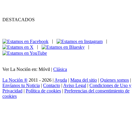
DESTACADOS
|
|
|
|
Ver La Noción en: Móvil |
Clásica
La Noción ®
2011 - 2026 |
Ayuda
|
Mapa del sitio
|
Quienes somos
|
Envíanos tu Noticia
|
Contacto
|
Aviso Legal
|
Condiciones de Uso y
Privacidad
|
Política de cookies
|
Preferencias del consentimiento de
cookies