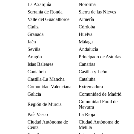
La Axarquía
Nororma
Serranía de Ronda
Sierra de las Nieves
Valle del Guadalhorce
Almería
Cádiz
Córdoba
Granada
Huelva
Jaén
Málaga
Sevilla
Andalucía
Aragón
Principado de Asturias
Islas Baleares
Canarias
Cantabria
Castilla y León
Castilla-La Mancha
Cataluña
Comunidad Valenciana
Extremadura
Galicia
Comunidad de Madrid
Comunidad Foral de
Región de Murcia
Navarra
País Vasco
La Rioja
Ciudad Autónoma de
Ciudad Autónoma de
Ceuta
Melilla