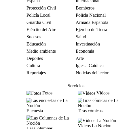
España
Internacional
Protección Civil
Bomberos
Policía Local
Policía Nacional
Guardia Civil
Armada Española
Ejército del Aire
Ejército de Tierra
Sucesos
Salud
Educación
Investigación
Medio ambiente
Economía
Deportes
Arte
Cultura
Iglesia Católica
Reportajes
Noticias del lector
Servicios
Fotos
Vídeos
Encuesta
Tiras cómicas
Vídeos La Noción
Las Columnas