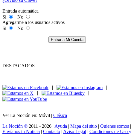
¿Olvidó su Clave?
Entrada automática
Si
No
Agregarme a los usuarios activos
Si
No
Entrar a Mi Cuenta
DESTACADOS
|
|
|
|
Ver La Noción en: Móvil |
Clásica
La Noción ®
2011 - 2026 |
Ayuda
|
Mapa del sitio
|
Quienes somos
|
Envíanos tu Noticia
|
Contacto
|
Aviso Legal
|
Condiciones de Uso y