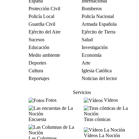
España
Internacional
Protección Civil
Bomberos
Policía Local
Policía Nacional
Guardia Civil
Armada Española
Ejército del Aire
Ejército de Tierra
Sucesos
Salud
Educación
Investigación
Medio ambiente
Economía
Deportes
Arte
Cultura
Iglesia Católica
Reportajes
Noticias del lector
Servicios
Fotos
Vídeos
Encuesta
Tiras cómicas
Vídeos La Noción
Las Columnas