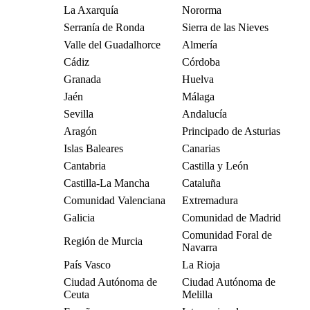
La Axarquía
Nororma
Serranía de Ronda
Sierra de las Nieves
Valle del Guadalhorce
Almería
Cádiz
Córdoba
Granada
Huelva
Jaén
Málaga
Sevilla
Andalucía
Aragón
Principado de Asturias
Islas Baleares
Canarias
Cantabria
Castilla y León
Castilla-La Mancha
Cataluña
Comunidad Valenciana
Extremadura
Galicia
Comunidad de Madrid
Comunidad Foral de
Región de Murcia
Navarra
País Vasco
La Rioja
Ciudad Autónoma de
Ciudad Autónoma de
Ceuta
Melilla