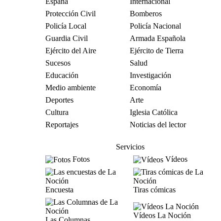
España
Internacional
Protección Civil
Bomberos
Policía Local
Policía Nacional
Guardia Civil
Armada Española
Ejército del Aire
Ejército de Tierra
Sucesos
Salud
Educación
Investigación
Medio ambiente
Economía
Deportes
Arte
Cultura
Iglesia Católica
Reportajes
Noticias del lector
Servicios
Fotos
Vídeos
Encuesta
Tiras cómicas
Vídeos La Noción
Las Columnas