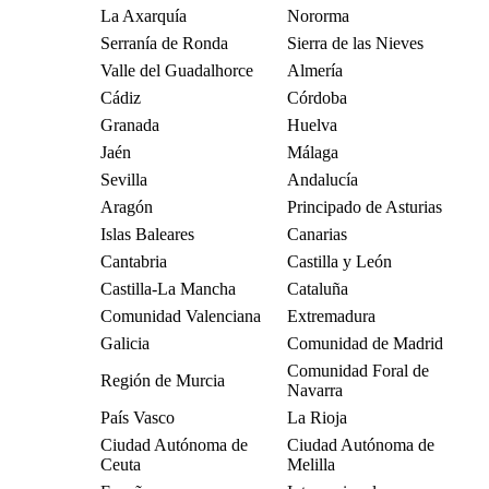
La Axarquía
Nororma
Serranía de Ronda
Sierra de las Nieves
Valle del Guadalhorce
Almería
Cádiz
Córdoba
Granada
Huelva
Jaén
Málaga
Sevilla
Andalucía
Aragón
Principado de Asturias
Islas Baleares
Canarias
Cantabria
Castilla y León
Castilla-La Mancha
Cataluña
Comunidad Valenciana
Extremadura
Galicia
Comunidad de Madrid
Comunidad Foral de
Región de Murcia
Navarra
País Vasco
La Rioja
Ciudad Autónoma de
Ciudad Autónoma de
Ceuta
Melilla