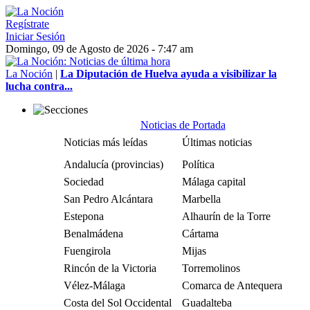
Regístrate
Iniciar Sesión
Domingo, 09 de Agosto de 2026 - 7:47 am
La Noción
|
La Diputación de Huelva ayuda a visibilizar la
lucha contra...
Noticias de Portada
Noticias más leídas
Últimas noticias
Andalucía (provincias)
Política
Sociedad
Málaga capital
San Pedro Alcántara
Marbella
Estepona
Alhaurín de la Torre
Benalmádena
Cártama
Fuengirola
Mijas
Rincón de la Victoria
Torremolinos
Vélez-Málaga
Comarca de Antequera
Costa del Sol Occidental
Guadalteba