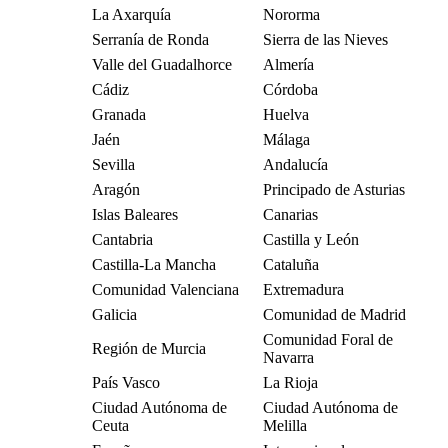
La Axarquía
Nororma
Serranía de Ronda
Sierra de las Nieves
Valle del Guadalhorce
Almería
Cádiz
Córdoba
Granada
Huelva
Jaén
Málaga
Sevilla
Andalucía
Aragón
Principado de Asturias
Islas Baleares
Canarias
Cantabria
Castilla y León
Castilla-La Mancha
Cataluña
Comunidad Valenciana
Extremadura
Galicia
Comunidad de Madrid
Comunidad Foral de
Región de Murcia
Navarra
País Vasco
La Rioja
Ciudad Autónoma de
Ciudad Autónoma de
Ceuta
Melilla