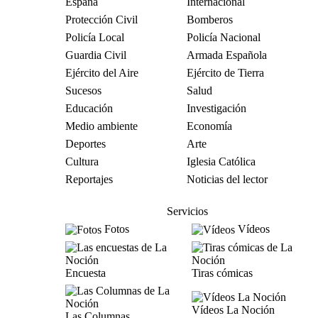
España
Internacional
Protección Civil
Bomberos
Policía Local
Policía Nacional
Guardia Civil
Armada Española
Ejército del Aire
Ejército de Tierra
Sucesos
Salud
Educación
Investigación
Medio ambiente
Economía
Deportes
Arte
Cultura
Iglesia Católica
Reportajes
Noticias del lector
Servicios
Fotos
Vídeos
Encuesta
Tiras cómicas
Vídeos La Noción
Las Columnas