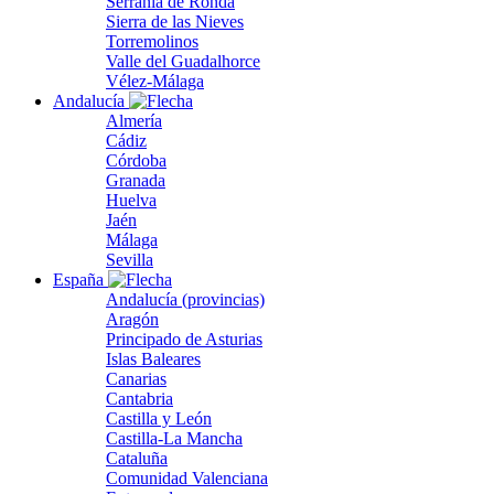
Serranía de Ronda
Sierra de las Nieves
Torremolinos
Valle del Guadalhorce
Vélez-Málaga
Andalucía
Almería
Cádiz
Córdoba
Granada
Huelva
Jaén
Málaga
Sevilla
España
Andalucía (provincias)
Aragón
Principado de Asturias
Islas Baleares
Canarias
Cantabria
Castilla y León
Castilla-La Mancha
Cataluña
Comunidad Valenciana