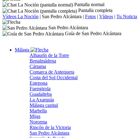
Pantalla normal
Pantalla completa
Vídeos La Noción
|
San Pedro Alcántara
|
Fotos
|
Vídeos
|
Tu Noticia
San Pedro Alcántara
Guía de San Pedro Alcántara
Málaga
Alhaurín de la Torre
Benalmádena
Cártama
Comarca de Antequera
Costa del Sol Occidental
Estepona
Fuengirola
Guadalteba
La Axarquía
Málaga capital
Marbella
Mijas
Nororma
Rincón de la Victoria
San Pedro Alcántara