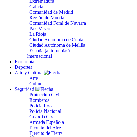
Extremadura
Galicia
Comunidad de Madrid
Región de Murcia
Comunidad Foral de Navarra
País Vasco
La Rioja
Ciudad Autónoma de Ceuta
Ciudad Autónoma de Melilla
España (autonomías)
Internacional
Economía
Deportes
Arte y Cultura
Arte
Cultura
Seguridad
Protección Civil
Bomberos
Policía Local
Policía Nacional
Guardia Civil
Armada Española
Ejército del Aire
Ejército de Tierra