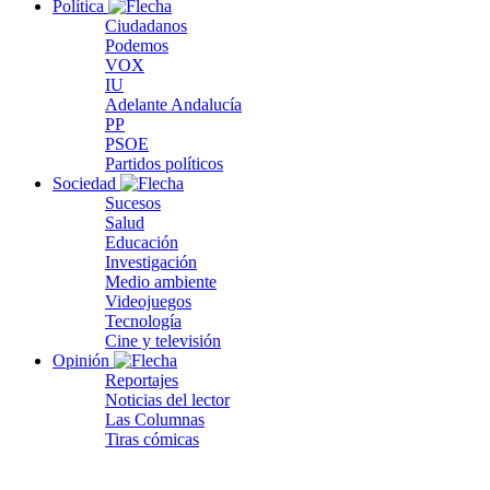
Política
Ciudadanos
Podemos
VOX
IU
Adelante Andalucía
PP
PSOE
Partidos políticos
Sociedad
Sucesos
Salud
Educación
Investigación
Medio ambiente
Videojuegos
Tecnología
Cine y televisión
Opinión
Reportajes
Noticias del lector
Las Columnas
Tiras cómicas