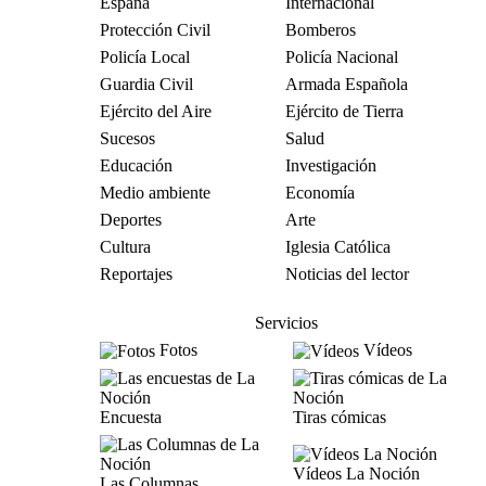
España
Internacional
Protección Civil
Bomberos
Policía Local
Policía Nacional
Guardia Civil
Armada Española
Ejército del Aire
Ejército de Tierra
Sucesos
Salud
Educación
Investigación
Medio ambiente
Economía
Deportes
Arte
Cultura
Iglesia Católica
Reportajes
Noticias del lector
Servicios
Fotos
Vídeos
Encuesta
Tiras cómicas
Vídeos La Noción
Las Columnas