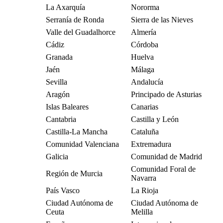
La Axarquía
Nororma
Serranía de Ronda
Sierra de las Nieves
Valle del Guadalhorce
Almería
Cádiz
Córdoba
Granada
Huelva
Jaén
Málaga
Sevilla
Andalucía
Aragón
Principado de Asturias
Islas Baleares
Canarias
Cantabria
Castilla y León
Castilla-La Mancha
Cataluña
Comunidad Valenciana
Extremadura
Galicia
Comunidad de Madrid
Comunidad Foral de
Región de Murcia
Navarra
País Vasco
La Rioja
Ciudad Autónoma de
Ciudad Autónoma de
Ceuta
Melilla