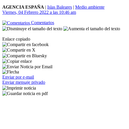
AGENCIA ESPAÑA
|
Islas Baleares
|
Medio ambiente
Viernes, 04 Febrero 2022 a las 10:46 am
Comentarios
Enlace copiado
Enviar por e-mail
Enviar mensaje privado