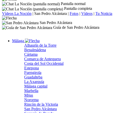
Pantalla normal
Pantalla completa
Vídeos La Noción
|
San Pedro Alcántara
|
Fotos
|
Vídeos
|
Tu Noticia
San Pedro Alcántara
Guía de San Pedro Alcántara
Málaga
Alhaurín de la Torre
Benalmádena
Cártama
Comarca de Antequera
Costa del Sol Occidental
Estepona
Fuengirola
Guadalteba
La Axarquía
Málaga capital
Marbella
Mijas
Nororma
Rincón de la Victoria
San Pedro Alcántara