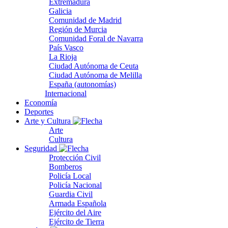
Extremadura
Galicia
Comunidad de Madrid
Región de Murcia
Comunidad Foral de Navarra
País Vasco
La Rioja
Ciudad Autónoma de Ceuta
Ciudad Autónoma de Melilla
España (autonomías)
Internacional
Economía
Deportes
Arte y Cultura
Arte
Cultura
Seguridad
Protección Civil
Bomberos
Policía Local
Policía Nacional
Guardia Civil
Armada Española
Ejército del Aire
Ejército de Tierra