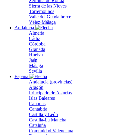
Serranía de Ronda
Sierra de las Nieves
Torremolinos
Valle del Guadalhorce
Vélez-Málaga
Andalucía
Almería
Cádiz
Córdoba
Granada
Huelva
Jaén
Málaga
Sevilla
España
Andalucía (provincias)
Aragón
Principado de Asturias
Islas Baleares
Canarias
Cantabria
Castilla y León
Castilla-La Mancha
Cataluña
Comunidad Valenciana