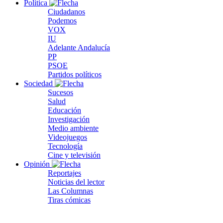
Política
Ciudadanos
Podemos
VOX
IU
Adelante Andalucía
PP
PSOE
Partidos políticos
Sociedad
Sucesos
Salud
Educación
Investigación
Medio ambiente
Videojuegos
Tecnología
Cine y televisión
Opinión
Reportajes
Noticias del lector
Las Columnas
Tiras cómicas