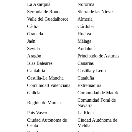
La Axarquía
Nororma
Serranía de Ronda
Sierra de las Nieves
Valle del Guadalhorce
Almería
Cádiz
Córdoba
Granada
Huelva
Jaén
Málaga
Sevilla
Andalucía
Aragón
Principado de Asturias
Islas Baleares
Canarias
Cantabria
Castilla y León
Castilla-La Mancha
Cataluña
Comunidad Valenciana
Extremadura
Galicia
Comunidad de Madrid
Comunidad Foral de
Región de Murcia
Navarra
País Vasco
La Rioja
Ciudad Autónoma de
Ciudad Autónoma de
Ceuta
Melilla