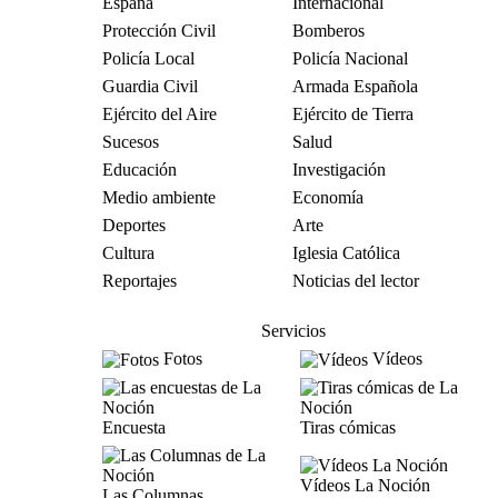
España
Internacional
Protección Civil
Bomberos
Policía Local
Policía Nacional
Guardia Civil
Armada Española
Ejército del Aire
Ejército de Tierra
Sucesos
Salud
Educación
Investigación
Medio ambiente
Economía
Deportes
Arte
Cultura
Iglesia Católica
Reportajes
Noticias del lector
Servicios
Fotos
Vídeos
Encuesta
Tiras cómicas
Vídeos La Noción
Las Columnas