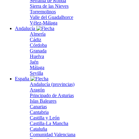
Serranía de Ronda
Sierra de las Nieves
Torremolinos
Valle del Guadalhorce
Vélez-Málaga
Andalucía
Almería
Cádiz
Córdoba
Granada
Huelva
Jaén
Málaga
Sevilla
España
Andalucía (provincias)
Aragón
Principado de Asturias
Islas Baleares
Canarias
Cantabria
Castilla y León
Castilla-La Mancha
Cataluña
Comunidad Valenciana