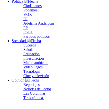
Política
Ciudadanos
Podemos
VOX
IU
Adelante Andalucía
PP
PSOE
Partidos políticos
Sociedad
Sucesos
Salud
Educación
Investigación
Medio ambiente
Videojuegos
Tecnología
Cine y televisión
Opinión
Reportajes
Noticias del lector
Las Columnas
Tiras cómicas