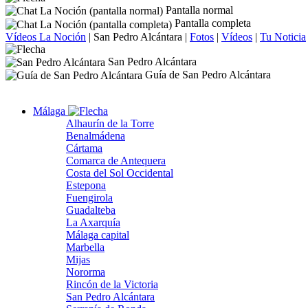
Pantalla normal
Pantalla completa
Vídeos La Noción
|
San Pedro Alcántara
|
Fotos
|
Vídeos
|
Tu Noticia
San Pedro Alcántara
Guía de San Pedro Alcántara
Málaga
Alhaurín de la Torre
Benalmádena
Cártama
Comarca de Antequera
Costa del Sol Occidental
Estepona
Fuengirola
Guadalteba
La Axarquía
Málaga capital
Marbella
Mijas
Nororma
Rincón de la Victoria
San Pedro Alcántara