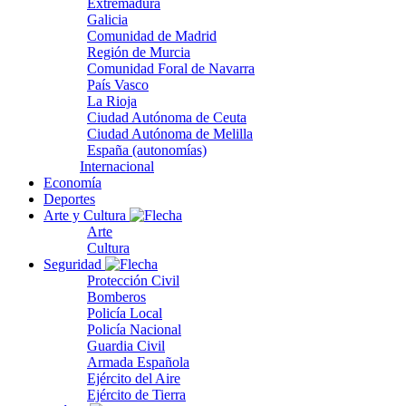
Extremadura
Galicia
Comunidad de Madrid
Región de Murcia
Comunidad Foral de Navarra
País Vasco
La Rioja
Ciudad Autónoma de Ceuta
Ciudad Autónoma de Melilla
España (autonomías)
Internacional
Economía
Deportes
Arte y Cultura
Arte
Cultura
Seguridad
Protección Civil
Bomberos
Policía Local
Policía Nacional
Guardia Civil
Armada Española
Ejército del Aire
Ejército de Tierra