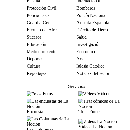
España
Internacional
Protección Civil
Bomberos
Policía Local
Policía Nacional
Guardia Civil
Armada Española
Ejército del Aire
Ejército de Tierra
Sucesos
Salud
Educación
Investigación
Medio ambiente
Economía
Deportes
Arte
Cultura
Iglesia Católica
Reportajes
Noticias del lector
Servicios
Fotos
Vídeos
Encuesta
Tiras cómicas
Vídeos La Noción
Las Columnas