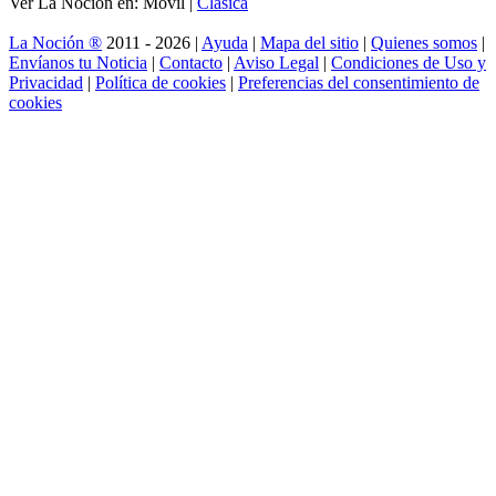
Ver La Noción en: Móvil |
Clásica
La Noción ®
2011 - 2026 |
Ayuda
|
Mapa del sitio
|
Quienes somos
|
Envíanos tu Noticia
|
Contacto
|
Aviso Legal
|
Condiciones de Uso y
Privacidad
|
Política de cookies
|
Preferencias del consentimiento de
cookies