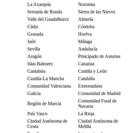
La Axarquía
Nororma
Serranía de Ronda
Sierra de las Nieves
Valle del Guadalhorce
Almería
Cádiz
Córdoba
Granada
Huelva
Jaén
Málaga
Sevilla
Andalucía
Aragón
Principado de Asturias
Islas Baleares
Canarias
Cantabria
Castilla y León
Castilla-La Mancha
Cataluña
Comunidad Valenciana
Extremadura
Galicia
Comunidad de Madrid
Comunidad Foral de
Región de Murcia
Navarra
País Vasco
La Rioja
Ciudad Autónoma de
Ciudad Autónoma de
Ceuta
Melilla