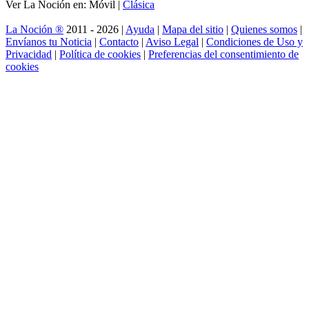
Ver La Noción en: Móvil |
Clásica
La Noción ®
2011 - 2026 |
Ayuda
|
Mapa del sitio
|
Quienes somos
|
Envíanos tu Noticia
|
Contacto
|
Aviso Legal
|
Condiciones de Uso y
Privacidad
|
Política de cookies
|
Preferencias del consentimiento de
cookies