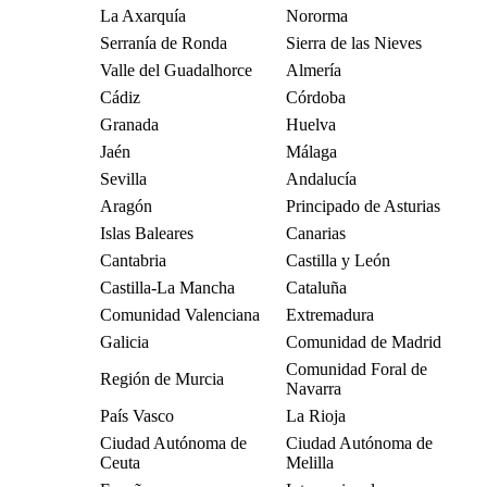
La Axarquía
Nororma
Serranía de Ronda
Sierra de las Nieves
Valle del Guadalhorce
Almería
Cádiz
Córdoba
Granada
Huelva
Jaén
Málaga
Sevilla
Andalucía
Aragón
Principado de Asturias
Islas Baleares
Canarias
Cantabria
Castilla y León
Castilla-La Mancha
Cataluña
Comunidad Valenciana
Extremadura
Galicia
Comunidad de Madrid
Comunidad Foral de
Región de Murcia
Navarra
País Vasco
La Rioja
Ciudad Autónoma de
Ciudad Autónoma de
Ceuta
Melilla