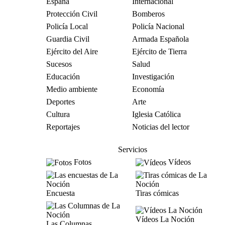
España
Internacional
Protección Civil
Bomberos
Policía Local
Policía Nacional
Guardia Civil
Armada Española
Ejército del Aire
Ejército de Tierra
Sucesos
Salud
Educación
Investigación
Medio ambiente
Economía
Deportes
Arte
Cultura
Iglesia Católica
Reportajes
Noticias del lector
Servicios
Fotos
Vídeos
Encuesta
Tiras cómicas
Vídeos La Noción
Las Columnas