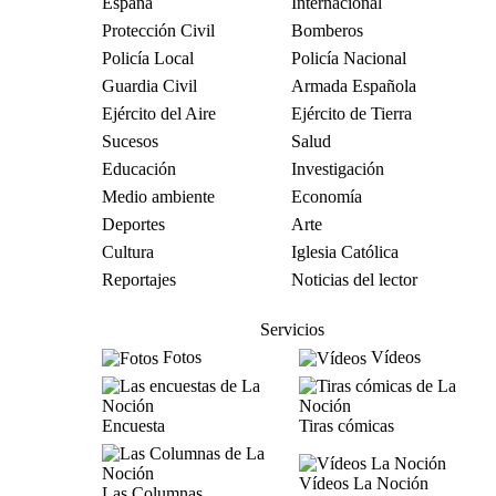
España
Internacional
Protección Civil
Bomberos
Policía Local
Policía Nacional
Guardia Civil
Armada Española
Ejército del Aire
Ejército de Tierra
Sucesos
Salud
Educación
Investigación
Medio ambiente
Economía
Deportes
Arte
Cultura
Iglesia Católica
Reportajes
Noticias del lector
Servicios
Fotos
Vídeos
Encuesta
Tiras cómicas
Vídeos La Noción
Las Columnas