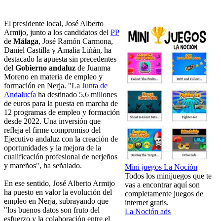
El presidente local, José Alberto
Armijo, junto a los candidatos del
PP
de
Málaga
, José Ramón Carmona,
Daniel Castilla y Amalia Liñán, ha
destacado la apuesta sin precedentes
del
Gobierno andaluz
de Juanma
Moreno en materia de empleo y
formación en Nerja. "La
Junta de
Andalucía
ha destinado 5,6 millones
de euros para la puesta en marcha de
12 programas de empleo y formación
desde 2022. Una inversión que
refleja el firme compromiso del
Ejecutivo andaluz con la creación de
oportunidades y la mejora de la
cualificación profesional de nerjeños
y mareños", ha señalado.
Mini juegos La Noción
Todos los minijuegos que te
En ese sentido, José Alberto Armijo
vas a encontrar aquí son
ha puesto en valor la evolución del
completamente juegos de
empleo en Nerja, subrayando que
internet gratis.
"los buenos datos son fruto del
La Noción ads
esfuerzo y la colaboración entre el