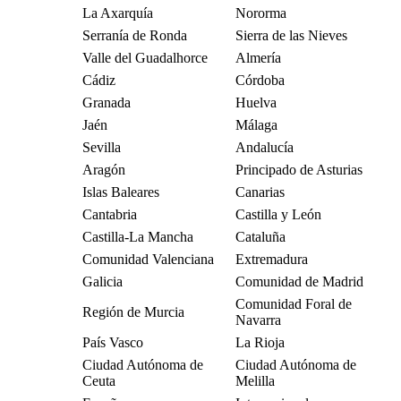
La Axarquía
Nororma
Serranía de Ronda
Sierra de las Nieves
Valle del Guadalhorce
Almería
Cádiz
Córdoba
Granada
Huelva
Jaén
Málaga
Sevilla
Andalucía
Aragón
Principado de Asturias
Islas Baleares
Canarias
Cantabria
Castilla y León
Castilla-La Mancha
Cataluña
Comunidad Valenciana
Extremadura
Galicia
Comunidad de Madrid
Comunidad Foral de
Región de Murcia
Navarra
País Vasco
La Rioja
Ciudad Autónoma de
Ciudad Autónoma de
Ceuta
Melilla