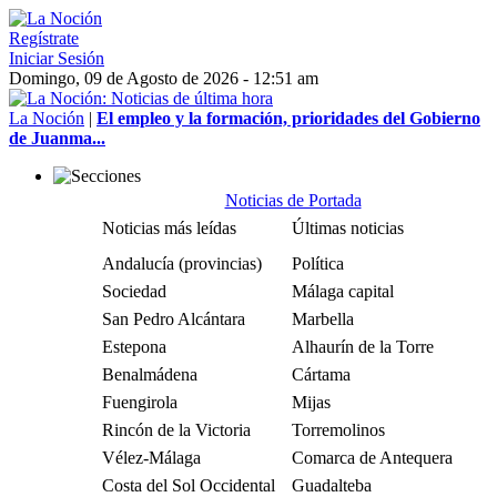
Regístrate
Iniciar Sesión
Domingo, 09 de Agosto de 2026 - 12:51 am
La Noción
|
El empleo y la formación, prioridades del Gobierno
de Juanma...
Noticias de Portada
Noticias más leídas
Últimas noticias
Andalucía (provincias)
Política
Sociedad
Málaga capital
San Pedro Alcántara
Marbella
Estepona
Alhaurín de la Torre
Benalmádena
Cártama
Fuengirola
Mijas
Rincón de la Victoria
Torremolinos
Vélez-Málaga
Comarca de Antequera
Costa del Sol Occidental
Guadalteba