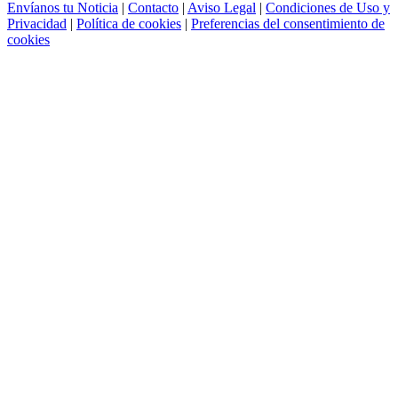
Envíanos tu Noticia
|
Contacto
|
Aviso Legal
|
Condiciones de Uso y
Privacidad
|
Política de cookies
|
Preferencias del consentimiento de
cookies