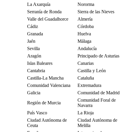
La Axarquía
Nororma
Serranía de Ronda
Sierra de las Nieves
Valle del Guadalhorce
Almería
Cádiz
Córdoba
Granada
Huelva
Jaén
Málaga
Sevilla
Andalucía
Aragón
Principado de Asturias
Islas Baleares
Canarias
Cantabria
Castilla y León
Castilla-La Mancha
Cataluña
Comunidad Valenciana
Extremadura
Galicia
Comunidad de Madrid
Comunidad Foral de
Región de Murcia
Navarra
País Vasco
La Rioja
Ciudad Autónoma de
Ciudad Autónoma de
Ceuta
Melilla