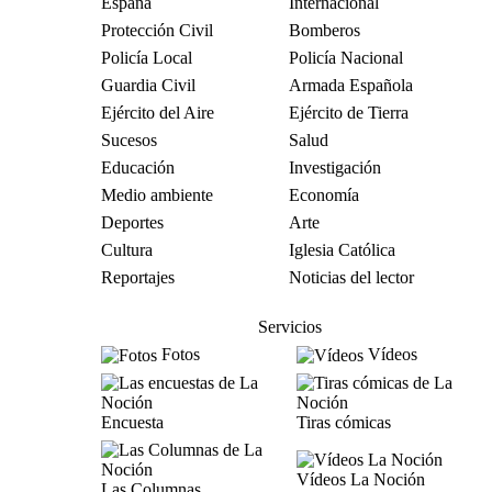
España
Internacional
Protección Civil
Bomberos
Policía Local
Policía Nacional
Guardia Civil
Armada Española
Ejército del Aire
Ejército de Tierra
Sucesos
Salud
Educación
Investigación
Medio ambiente
Economía
Deportes
Arte
Cultura
Iglesia Católica
Reportajes
Noticias del lector
Servicios
Fotos
Vídeos
Encuesta
Tiras cómicas
Vídeos La Noción
Las Columnas