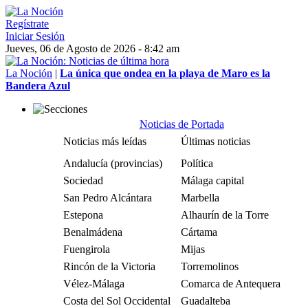
Regístrate
Iniciar Sesión
Jueves, 06 de Agosto de 2026 - 8:42 am
La Noción
|
La única que ondea en la playa de Maro es la
Bandera Azul
Noticias de Portada
Noticias más leídas
Últimas noticias
Andalucía (provincias)
Política
Sociedad
Málaga capital
San Pedro Alcántara
Marbella
Estepona
Alhaurín de la Torre
Benalmádena
Cártama
Fuengirola
Mijas
Rincón de la Victoria
Torremolinos
Vélez-Málaga
Comarca de Antequera
Costa del Sol Occidental
Guadalteba