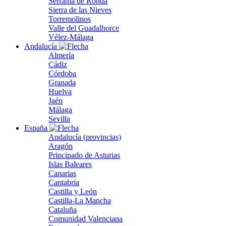
Serranía de Ronda
Sierra de las Nieves
Torremolinos
Valle del Guadalhorce
Vélez-Málaga
Andalucía
Almería
Cádiz
Córdoba
Granada
Huelva
Jaén
Málaga
Sevilla
España
Andalucía (provincias)
Aragón
Principado de Asturias
Islas Baleares
Canarias
Cantabria
Castilla y León
Castilla-La Mancha
Cataluña
Comunidad Valenciana