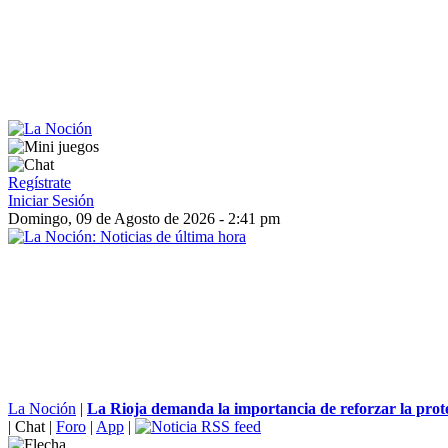
Regístrate
Iniciar Sesión
Domingo, 09 de Agosto de 2026 - 2:41 pm
La Noción
|
La Rioja demanda la importancia de reforzar la prote
|
Chat
|
Foro
|
App
|