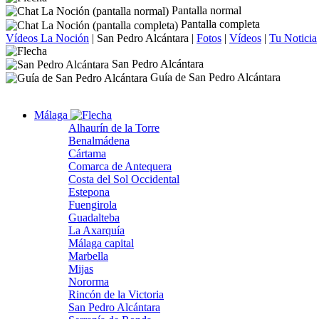
Pantalla normal
Pantalla completa
Vídeos La Noción
|
San Pedro Alcántara
|
Fotos
|
Vídeos
|
Tu Noticia
San Pedro Alcántara
Guía de San Pedro Alcántara
Málaga
Alhaurín de la Torre
Benalmádena
Cártama
Comarca de Antequera
Costa del Sol Occidental
Estepona
Fuengirola
Guadalteba
La Axarquía
Málaga capital
Marbella
Mijas
Nororma
Rincón de la Victoria
San Pedro Alcántara