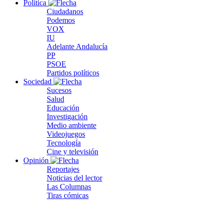
Política
Ciudadanos
Podemos
VOX
IU
Adelante Andalucía
PP
PSOE
Partidos políticos
Sociedad
Sucesos
Salud
Educación
Investigación
Medio ambiente
Videojuegos
Tecnología
Cine y televisión
Opinión
Reportajes
Noticias del lector
Las Columnas
Tiras cómicas