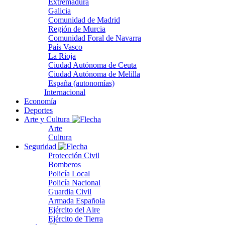
Extremadura
Galicia
Comunidad de Madrid
Región de Murcia
Comunidad Foral de Navarra
País Vasco
La Rioja
Ciudad Autónoma de Ceuta
Ciudad Autónoma de Melilla
España (autonomías)
Internacional
Economía
Deportes
Arte y Cultura
Arte
Cultura
Seguridad
Protección Civil
Bomberos
Policía Local
Policía Nacional
Guardia Civil
Armada Española
Ejército del Aire
Ejército de Tierra