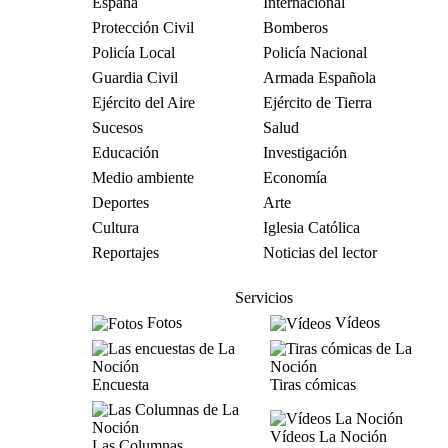
España
Internacional
Protección Civil
Bomberos
Policía Local
Policía Nacional
Guardia Civil
Armada Española
Ejército del Aire
Ejército de Tierra
Sucesos
Salud
Educación
Investigación
Medio ambiente
Economía
Deportes
Arte
Cultura
Iglesia Católica
Reportajes
Noticias del lector
Servicios
Fotos
Vídeos
Encuesta
Tiras cómicas
Vídeos La Noción
Las Columnas