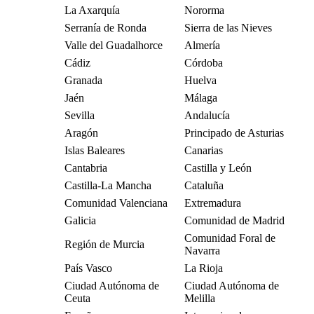
La Axarquía
Nororma
Serranía de Ronda
Sierra de las Nieves
Valle del Guadalhorce
Almería
Cádiz
Córdoba
Granada
Huelva
Jaén
Málaga
Sevilla
Andalucía
Aragón
Principado de Asturias
Islas Baleares
Canarias
Cantabria
Castilla y León
Castilla-La Mancha
Cataluña
Comunidad Valenciana
Extremadura
Galicia
Comunidad de Madrid
Comunidad Foral de
Región de Murcia
Navarra
País Vasco
La Rioja
Ciudad Autónoma de
Ciudad Autónoma de
Ceuta
Melilla